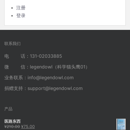
注册
登录
联系我们
电 话：131-02033885
微 信：legendowl（科学猫头鹰01）
业务联系：
info@legendowl.com
捐赠支持：
support@legendowl.com
产品
医路东西
原
当
¥
210.00
¥
75.00