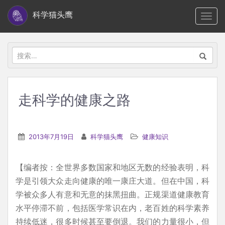
S
科学猫头鹰
TOGG
k
i
p
搜
t
索：
o
m
走科学的健康之路
a
i
n
2013年7月19日
科学猫头鹰
健康知识
c
o
【编者按：全世界多数国家和地区无数的经验表明，科
n
学是引领大众走向健康的唯一康庄大道。但在中国，科
t
学被众多人有意和无意的抹黑扭曲。正规渠道健康教育
e
水平停滞不前，包括医学常识在内，老百姓的科学素养
n
持续低迷，很多时候甚至要倒退。我们的力量很小，但
t