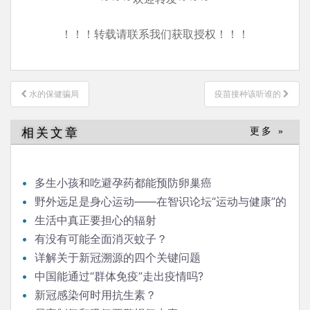
！！！转载请联系我们获取授权！！！
文
水的保健骗局
疫苗接种该听谁的
章
导
相关文章
更多 »
航
多生小孩和吃避孕药都能预防卵巢癌
野外远足是身心运动——在智识论坛“运动与健康”的
发言
生活中真正要担心的辐射
有没有可能全面消灭蚊子？
详解关于新冠溯源的四个关键问题
中国能通过“群体免疫”走出疫情吗?
新冠感染何时用抗生素？