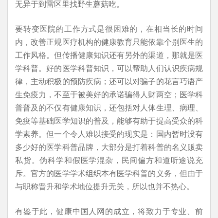
无异于到雷区里找野生蘑菇吃。
要转变医院的工作方式是很困难的，在相当长的时间
内，改善正规医疗机构的健康教育只能依靠个别医生的
工作风格。但传播健康知识还有另外的渠道，那就是医
学科普。好的医学科普知识，可以帮助人们认识疾病规
律，主动积极的预防疾病；还可以对骗子的花言巧语产
生免疫力，不至于被美好的承诺骗得人财两空；医学科
普普及的不仅有健康知识，还包括对人体生理、病理、
免疫等基础医学知识的普及，能够有助于提高受众的科
学素养。但一个令人难以接受的现实是：国内暂时没有
多少好的医学科普品牌，大部分是打着科普的名义贩卖
私货。伪科学和假医学混杂，民间偏方和道听途说充
斥。官方的医学学术组织本有医学科普的义务，但由于
与职称晋升和学术地位提升无关，所以也并不热心。
有鉴于此，健康中国人网的成立，将致力于专业、前