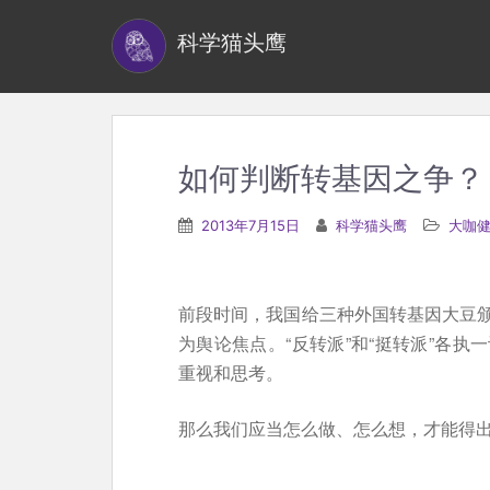
S
科学猫头鹰
k
i
p
t
o
如何判断转基因之争？
m
a
2013年7月15日
科学猫头鹰
大咖
i
n
c
前段时间，我国给三种外国转基因大豆
o
为舆论焦点。“反转派”和“挺转派”各
n
重视和思考。
t
e
那么我们应当怎么做、怎么想，才能得
n
t