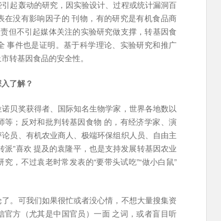
些引起轰动的研究，因实验设计、过程或统计漏洞百
表在没有影响因子的 刊物，有的研究是有机食品商
负责但不引起媒体关注的实验研究做支撑，转基因食
全 事件也是证明。基于科学理论、实验研究和推广
上市转基因食品的安全性。
深入了解？
位诺贝奖获得者、国际知名生物学家，世界各地数以
师等；反对和批判转基因食物 的，有经济学家、演
评论员、有机农业商人、极端环保组织人员、自由主
转派”喜欢 提及的袁隆平，也是支持发展转基因农业
究，不过袁老时常发表的“要带头试吃”“做小白鼠”
论了。可我们如果很忙或者没心情，不想大量搜集资
信官方（尤其是中国官员）一面 之词，或者盲目听