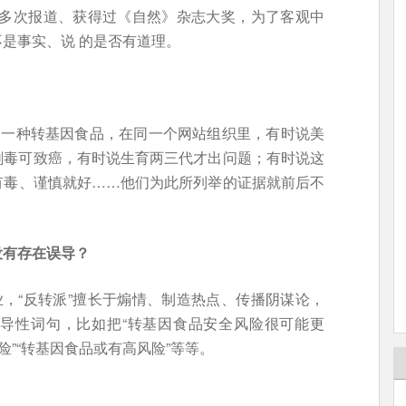
志多次报道、获得过《自然》杂志大奖，为了客观中
是事实、说 的是否有道理。
同一种转基因食品，在同一个网站组织里，有时说美
剧毒可致癌，有时说生育两三代才出问题；有时说这
有毒、谨慎就好……他们为此所列举的证据就前后不
没有存在误导？
业，“反转派”擅长于煽情、制造热点、传播阴谋论，
导性词句，比如把“转基因食品安全风险很可能更
险”“转基因食品或有高风险”等等。