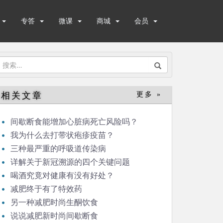
专答
微课
商城
会员
搜
索：
相关文章
更多 »
间歇断食能增加心脏病死亡风险吗？
我为什么去打带状疱疹疫苗？
三种最严重的呼吸道传染病
详解关于新冠溯源的四个关键问题
喝酒究竟对健康有没有好处？
减肥终于有了特效药
另一种减肥时尚生酮饮食
说说减肥新时尚间歇断食