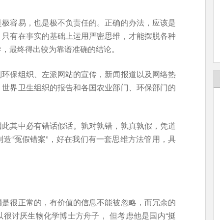
是极容易，也是极不负责任的。正确的办法，应该是
。只有在事实的基础上运用严密思维，才能摆脱各种
导，最终得出较为靠谱准确的结论。
到环保组织、左派网站的宣传，新闻报道以及网络热
，世界卫生组织的报告和各国农业部门、环保部门的
因此其中必有错话假话。孰对孰错，孰真孰假，凭道
造“冤假错案”，好在我们有一套思维方法管用，具
漏是很正常的，有价值的信息不能被忽略，而冗余的
很讨厌生物化学博士方舟子， 但考虑他是国内“挺