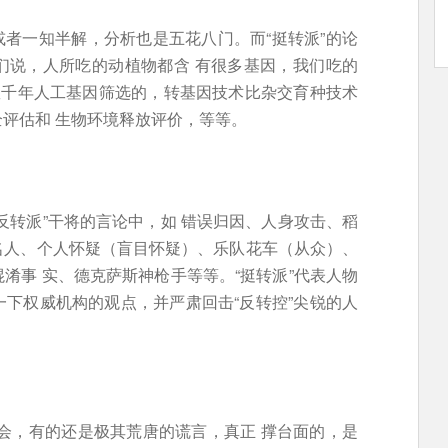
或者一知半解，分析也是五花八门。而“挺转派”的论
们说，人所吃的动植物都含 有很多基因，我们吃的
数千年人工基因筛选的，转基因技术比杂交育种技术
评估和 生物环境释放评价，等等。
反转派”干将的言论中，如 错误归因、人身攻击、稻
名人、个人怀疑（盲目怀疑）、乐队花车（从众）、
淆事 实、德克萨斯神枪手等等。“挺转派”代表人物
下权威机构的观点，并严肃回击“反转控”尖锐的人
误会，有的还是极其荒唐的谎言，真正 撑台面的，是