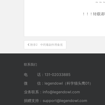
～～
！！！转载请
文
附录2 中药毒副作用备览
章
导
航
联系我们
电 话：131-02033885
微 信：legendowl（科学猫头鹰01）
业务联系：
info@legendowl.com
捐赠支持：
support@legendowl.com