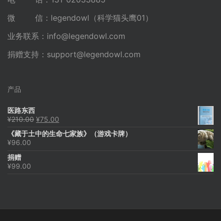
微 信：legendowl（科学猫头鹰01）
业务联系：
info@legendowl.com
捐赠支持：
support@legendowl.com
产品
医路东西
原
当
¥
210.00
¥
75.00
价
前
《藏于土中的生命七家族》（游戏卡牌）
为：
价
¥
96.00
¥210.00。
格
为：
捐赠
¥75.00。
¥
99.00