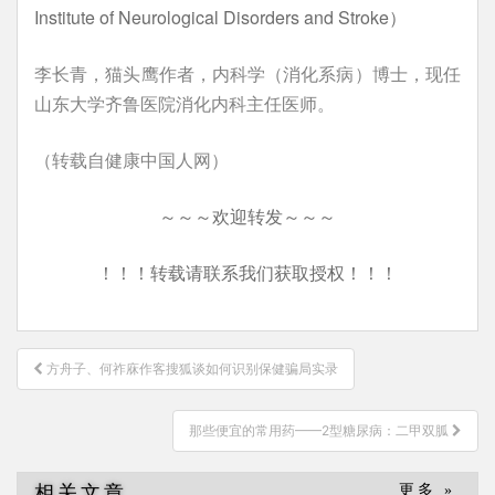
Institute of Neurological Disorders and Stroke）
李长青，猫头鹰作者，内科学（消化系病）博士，现任
山东大学齐鲁医院消化内科主任医师。
（转载自健康中国人网）
～～～欢迎转发～～～
！！！转载请联系我们获取授权！！！
文
方舟子、何祚庥作客搜狐谈如何识别保健骗局实录
章
导
那些便宜的常用药——2型糖尿病：二甲双胍
航
相关文章
更多 »