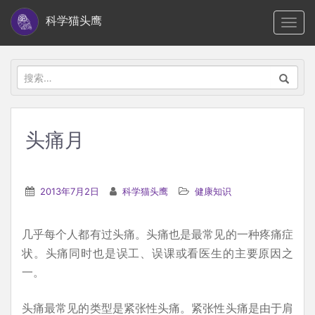
S
科学猫头鹰
TOGG
k
i
p
搜
t
索：
o
m
头痛月
a
i
n
2013年7月2日
科学猫头鹰
健康知识
c
o
几乎每个人都有过头痛。头痛也是最常见的一种疼痛症
n
状。头痛同时也是误工、误课或看医生的主要原因之
t
一。
e
n
头痛最常见的类型是紧张性头痛。紧张性头痛是由于肩
t