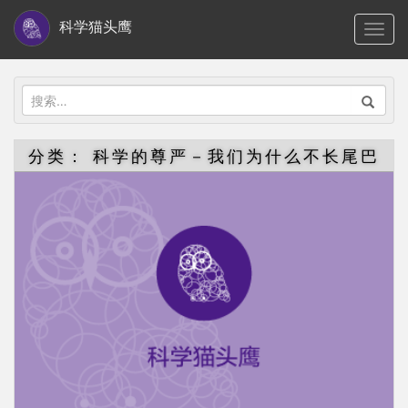
S
科学猫头鹰
TOGG
k
i
p
搜
t
索：
o
分类：
科学的尊严－我们为什么不长尾巴
m
a
i
n
c
o
n
t
e
n
t