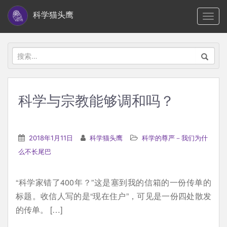
S
科学猫头鹰
TOGG
k
i
p
搜
t
索：
o
m
科学与宗教能够调和吗？
a
i
n
2018年1月11日
科学猫头鹰
科学的尊严－我们为什
c
么不长尾巴
o
n
“科学家错了400年？”这是塞到我的信箱的一份传单的
t
标题。收信人写的是“现在住户”，可见是一份四处散发
e
的传单。 […]
n
t