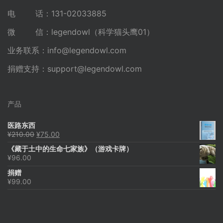
电 话：131-02033885
微 信：legendowl（科学猫头鹰01）
业务联系：
info@legendowl.com
捐赠支持：
support@legendowl.com
产品
医路东西
原
当
¥
210.00
¥
75.00
价
前
《藏于土中的生命七家族》（游戏卡牌）
为：
价
¥
96.00
¥210.00。
格
为：
捐赠
¥75.00。
¥
99.00