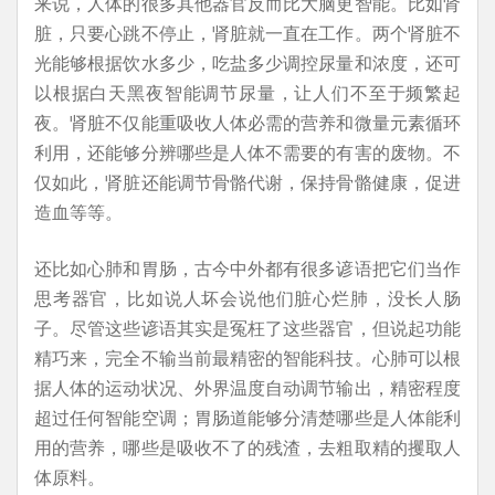
来说，人体的很多其他器官反而比大脑更智能。比如肾
脏，只要心跳不停止，肾脏就一直在工作。两个肾脏不
光能够根据饮水多少，吃盐多少调控尿量和浓度，还可
以根据白天黑夜智能调节尿量，让人们不至于频繁起
夜。肾脏不仅能重吸收人体必需的营养和微量元素循环
利用，还能够分辨哪些是人体不需要的有害的废物。不
仅如此，肾脏还能调节骨骼代谢，保持骨骼健康，促进
造血等等。
还比如心肺和胃肠，古今中外都有很多谚语把它们当作
思考器官，比如说人坏会说他们脏心烂肺，没长人肠
子。尽管这些谚语其实是冤枉了这些器官，但说起功能
精巧来，完全不输当前最精密的智能科技。心肺可以根
据人体的运动状况、外界温度自动调节输出，精密程度
超过任何智能空调；胃肠道能够分清楚哪些是人体能利
用的营养，哪些是吸收不了的残渣，去粗取精的攫取人
体原料。