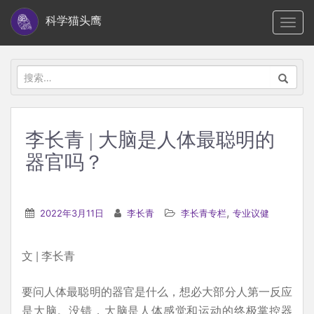
S
科学猫头鹰
TOGG
k
i
p
搜
t
索：
o
m
李长青 | 大脑是人体最聪明的
a
器官吗？
i
n
c
,
2022年3月11日
李长青
李长青专栏
专业议健
o
n
t
文 | 李长青
e
要问人体最聪明的器官是什么，想必大部分人第一反应
n
是大脑。没错，大脑是人体感觉和运动的终极掌控器
t