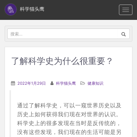
S
科学猫头鹰
TOGG
k
i
p
搜
t
索：
o
m
了解科学史为什么很重要？
a
i
n
2022年1月29日
科学猫头鹰
健康知识
c
o
n
通过了解科学史，可以一窥世界历史以及
t
历史上如何获得我们现在对世界的认识。
e
科学史上的很多发现在当时是反传统的，
n
没有这些发现，我们现在的生活可能是另
t