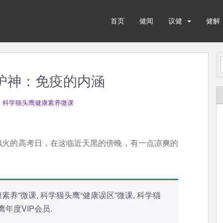
首页
健闻
议健
健解
守护神：免疫的内涵
,
科学猫头鹰健康素养微课
似火的高考日，在这临近天黑的傍晚，有一点凉爽的
康素养”微课
,
科学猫头鹰“健康误区”微课
,
科学猫
鹰年度VIP会员
.