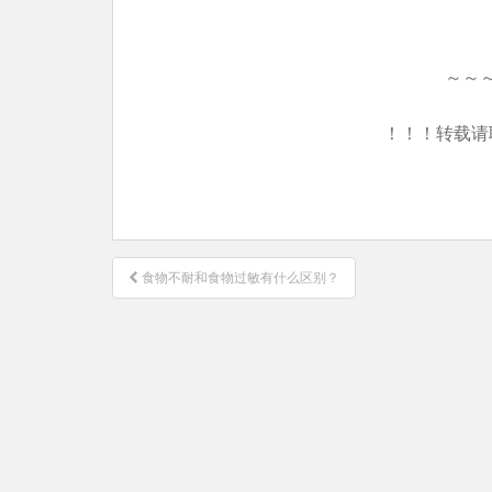
～～
！！！转载请
文
食物不耐和食物过敏有什么区别？
章
导
航