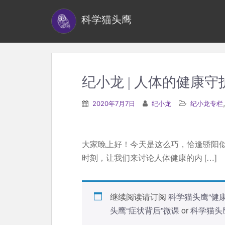
S
科学猫头鹰
k
i
p
t
o
纪小龙 | 人体的健康
m
a
2020年7月7日
纪小龙
纪小龙专栏
i
n
c
大家晚上好！今天是这么巧，恰逢骄阳
o
时刻，让我们来讨论人体健康的内 […]
n
t
e
继续阅读请订阅
科学猫头鹰“健
n
头鹰“症状背后”微课
or
科学猫头
t