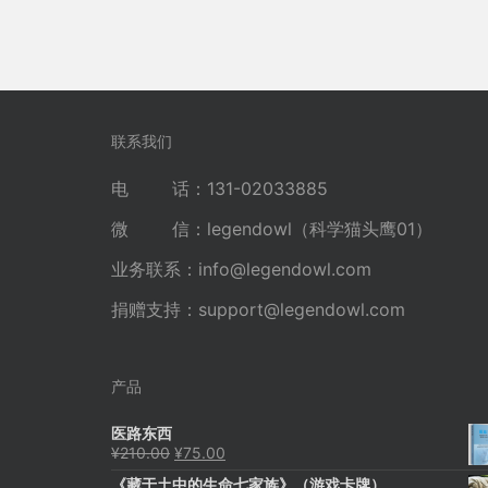
联系我们
电 话：131-02033885
微 信：legendowl（科学猫头鹰01）
业务联系：
info@legendowl.com
捐赠支持：
support@legendowl.com
产品
医路东西
原
当
¥
210.00
¥
75.00
价
前
《藏于土中的生命七家族》（游戏卡牌）