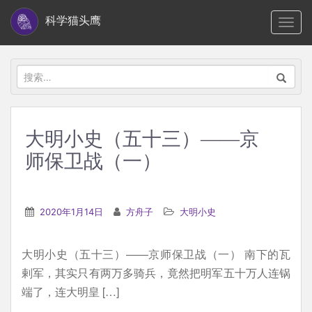
S
科学猫头鹰
TOGG
k
i
p
搜
t
索：
o
m
大明小史（五十三）——京
a
师保卫战（一）
i
n
c
2020年1月14日
方舟子
大明小史
o
n
t
大明小史（五十三）——京师保卫战（一） 南下的瓦
e
剌军，其实只有两万多骑兵，竟然把明军五十万人连锅
n
端了，连大明皇 […]
t