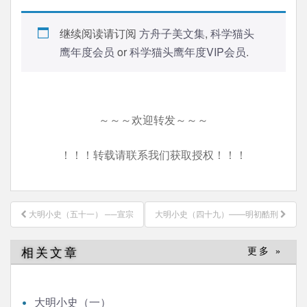
继续阅读请订阅
方舟子美文集
,
科学猫头
鹰年度会员
or
科学猫头鹰年度VIP会员
.
～～～欢迎转发～～～
！！！转载请联系我们获取授权！！！
文
大明小史（五十一） ──宣宗
大明小史（四十九）——明初酷刑
章
导
相关文章
更多 »
航
大明小史（一）