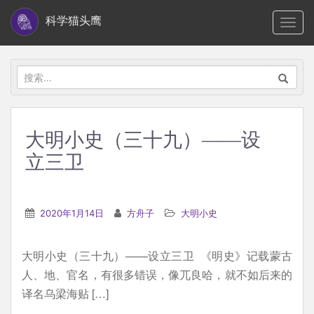
S
科学猫头鹰
TOGG
k
i
p
搜
t
索：
o
m
大明小史（三十九）——设
a
立三卫
i
n
c
2020年1月14日
方舟子
大明小史
o
n
t
大明小史（三十九）——设立三卫 《明史》记载蒙古
e
人、地、官名，有很多错误，像兀良哈，就不如后来的
n
译名乌梁海贴 […]
t