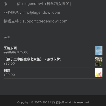
微 信：legendowl（科学猫头鹰01）
业务联系：
info@legendowl.com
捐赠支持：
support@legendowl.com
产品
医路东西
原
当
¥
210.00
¥
75.00
价
前
《藏于土中的生命七家族》（游戏卡牌）
为：
价
¥
96.00
¥210.00。
格
为：
捐赠
¥75.00。
¥
99.00
Copyright © 2017-2023 科学猫头鹰 All rights reserved