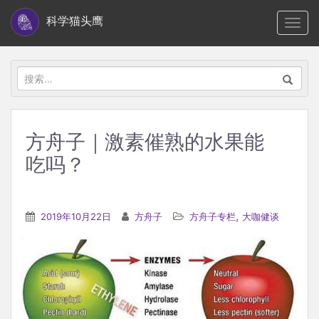
S
科学猫头鹰
TOGG
k
i
p
搜
t
索：
o
m
方舟子｜激素催熟的水果能
a
吃吗？
i
n
c
,
2019年10月22日
方舟子
方舟子专栏
大咖健谈
o
n
t
e
n
t