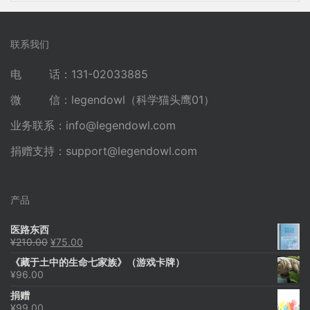
联系我们
电 话：131-02033885
微 信：legendowl（科学猫头鹰01）
业务联系：
info@legendowl.com
捐赠支持：
support@legendowl.com
产品
医路东西
原
当
¥
210.00
¥
75.00
价
前
《藏于土中的生命七家族》（游戏卡牌）
为：
价
¥
96.00
¥210.00。
格
为：
捐赠
¥75.00。
¥
99.00