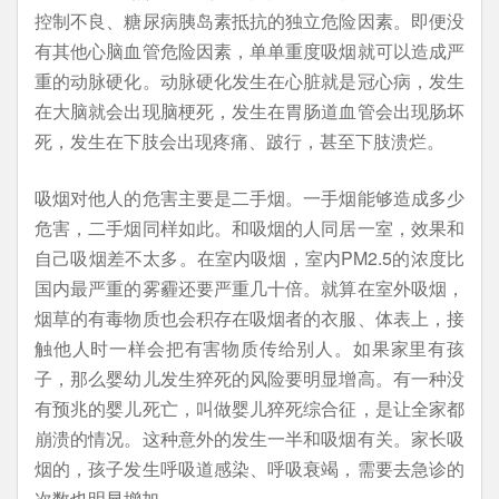
控制不良、糖尿病胰岛素抵抗的独立危险因素。即便没
有其他心脑血管危险因素，单单重度吸烟就可以造成严
重的动脉硬化。动脉硬化发生在心脏就是冠心病，发生
在大脑就会出现脑梗死，发生在胃肠道血管会出现肠坏
死，发生在下肢会出现疼痛、跛行，甚至下肢溃烂。
吸烟对他人的危害主要是二手烟。一手烟能够造成多少
危害，二手烟同样如此。和吸烟的人同居一室，效果和
自己吸烟差不太多。在室内吸烟，室内PM2.5的浓度比
国内最严重的雾霾还要严重几十倍。就算在室外吸烟，
烟草的有毒物质也会积存在吸烟者的衣服、体表上，接
触他人时一样会把有害物质传给别人。如果家里有孩
子，那么婴幼儿发生猝死的风险要明显增高。有一种没
有预兆的婴儿死亡，叫做婴儿猝死综合征，是让全家都
崩溃的情况。这种意外的发生一半和吸烟有关。家长吸
烟的，孩子发生呼吸道感染、呼吸衰竭，需要去急诊的
次数也明显增加。