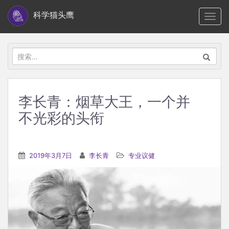
S
科学猫头鹰
TOGG
k
i
p
搜
t
索：
o
m
李长青：烟草大王，一个并
a
不光彩的头衔
i
n
c
2019年3月7日
李长青
专业议健
o
n
t
e
n
t