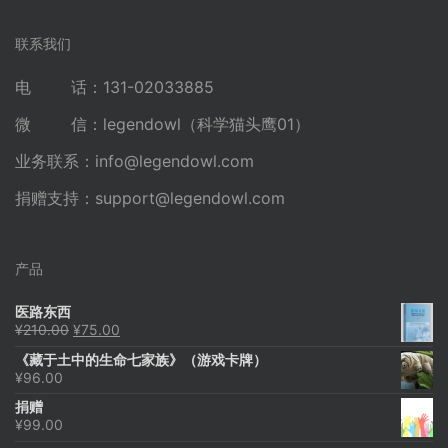
联系我们
电 话：131-02033885
微 信：legendowl（科学猫头鹰01）
业务联系：
info@legendowl.com
捐赠支持：
support@legendowl.com
产品
医路东西
原
当
¥
210.00
¥
75.00
价
前
《藏于土中的生命七家族》（游戏卡牌）
为：
价
¥
96.00
¥210.00。
格
为：
捐赠
¥75.00。
¥
99.00