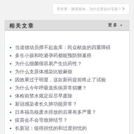
导
李长青：肠道发炎，为什么肾会出毛病？
航
相关文章
更多 »
当道德动员撑不起血库：民众献血的四重障碍
多生小孩和吃避孕药都能预防卵巢癌
为什么细菌很容易产生抗药性？
为什么支原体感染比较麻烦
因效果过于明显，这款新药提前终止了试验
为什么今年呼吸道疾病异常猖獗？
体检前禁水规定应尽早废除
新冠感染者长久肺功能异常？
日本福岛核废水排放的后果有多严重？
疫苗会不会导致肺结节？
长新冠：值得担忧的和过度担忧的