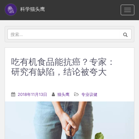
S
科学猫头鹰
TOGG
k
i
p
搜
t
索：
o
m
吃有机食品能抗癌？专家：
a
研究有缺陷，结论被夸大
i
n
c
2018年11月13日
猫头鹰
专业议健
o
n
t
e
n
t