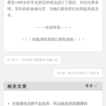
罹患16种女性常见癌症的情况进行了跟踪。对比结果表
明，常吃有机食物与否，与她们罹患癌症的风险高低无
关。
～～～欢迎转发～～～
！！！转载请联系我们获取授权！！！
文
方舟子：罗永浩的“基因算命”是骗人的
章
导
李长青：喝“鸡汤”预防不了癌症
航
相关文章
更多 »
当道德动员撑不起血库：民众献血的四重障碍