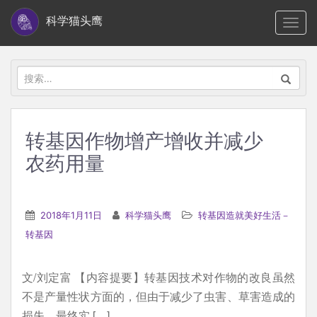
S
科学猫头鹰
TOGG
k
i
p
搜
t
索：
o
m
转基因作物增产增收并减少
a
农药用量
i
n
c
2018年1月11日
科学猫头鹰
转基因造就美好生活－
o
转基因
n
t
e
文/刘定富 【内容提要】转基因技术对作物的改良虽然
n
不是产量性状方面的，但由于减少了虫害、草害造成的
t
损失，最终实 […]