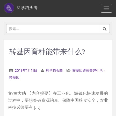
S
科学猫头鹰
TOGG
k
i
p
搜
t
索：
o
m
转基因育种能带来什么?
a
i
n
2018年1月11日
科学猫头鹰
转基因造就美好生活－
c
转基因
o
n
文/黄大昉 【内容提要】在工业化、城镇化快速发展的
t
过程中，要想突破资源约束、保障中国粮食安全，农业
e
科技必须要有 […]
n
t