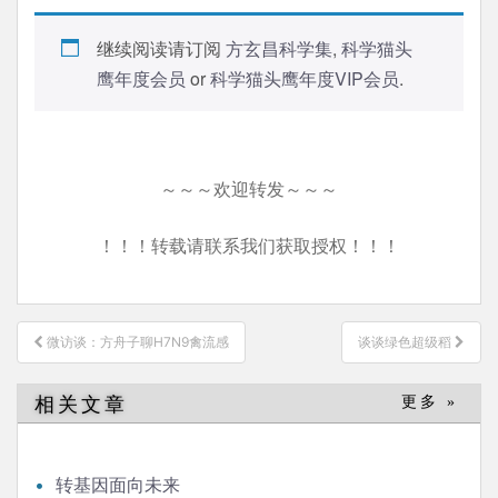
继续阅读请订阅
方玄昌科学集
,
科学猫头
鹰年度会员
or
科学猫头鹰年度VIP会员
.
～～～欢迎转发～～～
！！！转载请联系我们获取授权！！！
文
微访谈：方舟子聊H7N9禽流感
谈谈绿色超级稻
章
导
相关文章
更多 »
航
转基因面向未来