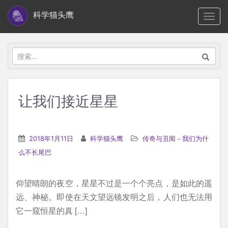
S
科学猫头鹰
TOGG
k
i
p
搜
t
索：
o
m
让我们接近星星
a
i
n
2018年1月11日
科学猫头鹰
传奇与丑闻－我们为什
c
么不长尾巴
o
n
仰望晴朗的夜空，星星不过是一个个亮点，是如此的遥
t
远、神秘。即使在天文望远镜发明之后，人们也无法用
e
它一窥恒星的真 […]
n
t