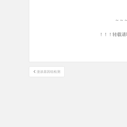
～～
！！！转载请
文
漫谈基因组检测
章
导
航