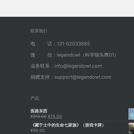
联系我们
电 话：131-02033885
微 信：legendowl（科学猫头鹰01）
业务联系：
info@legendowl.com
捐赠支持：
support@legendowl.com
产品
医路东西
原
当
¥
210.00
¥
75.00
价
前
《藏于土中的生命七家族》（游戏卡牌）
为：
价
¥
96.00
¥210.00。
格