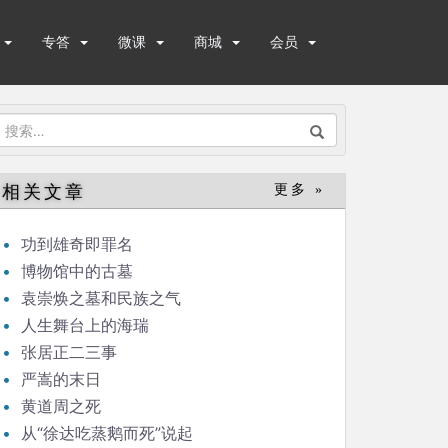
专答
微课
商城
会员
搜
索：
相关文章
更多 »
功到雄奇即罪名
博物馆中的古墓
袁崇焕之墓和民族之气
人生舞台上的海瑞
张居正二三事
严嵩的末日
黄道周之死
从“徐达吃蒸鹅而死”说起