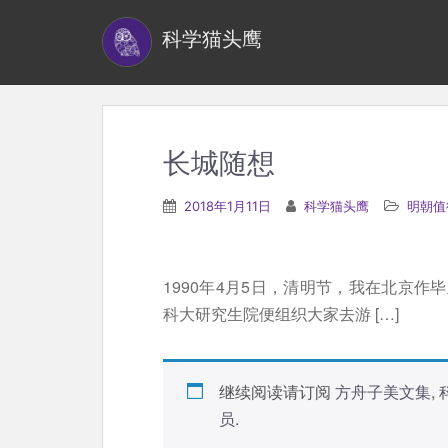
S
科学猫头鹰
k
i
p
t
o
长城随想
m
a
2018年1月11日
科学猫头鹰
明朝值
i
n
c
1990年4月5日，清明节，我在北京
o
科大研究生院便组织大家去游 […]
n
t
e
继续阅读请订阅
方舟子美文集
,
n
员
.
t