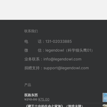
联系我们
电 话：131-02033885
微 信：legendowl（科学猫头鹰01）
业务联系：
info@legendowl.com
捐赠支持：
support@legendowl.com
产品
医路东西
原
当
¥
210.00
¥
75.00
价
前
《藏于土中的生命七家族》（游戏卡牌）