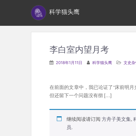
S
科学猫头鹰
k
i
p
t
o
李白室内望月考
m
a
2018年1月11日
科学猫头鹰
文史杂
i
n
c
在前面的文章中，我已论证了“床前明月光
o
但还留下一个问题没有彻 […]
n
t
e
继续阅读请订阅
方舟子美文集
,
n
员
.
t