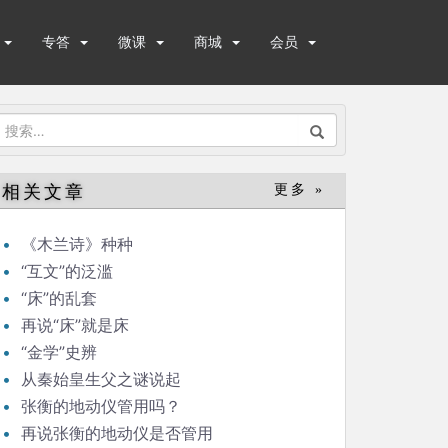
专答
微课
商城
会员
搜
索：
相关文章
更多 »
《木兰诗》种种
“互文”的泛滥
“床”的乱套
再说“床”就是床
“金学”史辨
从秦始皇生父之谜说起
张衡的地动仪管用吗？
再说张衡的地动仪是否管用