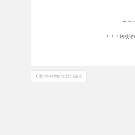
～～
！！！转载请
文
医疗中科学的地位只该提高
章
导
航