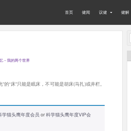
首页
健闻
议健
健解
忆－我的两个世界
”的“床”只能是眠床，不可能是胡床(马扎)或井栏。
科学猫头鹰年度会员
or
科学猫头鹰年度VIP会