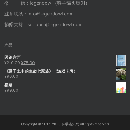
微 信：legendowl（科学猫头鹰01）
业务联系：
info@legendowl.com
捐赠支持：
support@legendowl.com
产品
医路东西
原
当
¥
210.00
¥
75.00
价
前
《藏于土中的生命七家族》（游戏卡牌）
为：
价
¥
96.00
¥210.00。
格
为：
捐赠
¥75.00。
¥
99.00
Copyright © 2017-2023 科学猫头鹰 All rights reserved