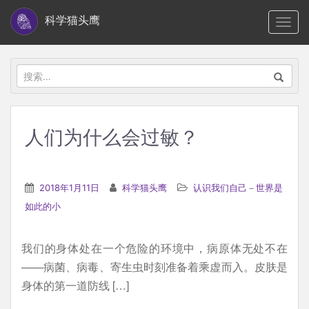
S
科学猫头鹰
TOGG
k
i
p
搜
t
索：
o
m
人们为什么会过敏？
a
i
n
2018年1月11日
科学猫头鹰
认识我们自己－世界是
c
如此的小
o
n
我们的身体处在一个危险的环境中，病原体无处不在
t
——病菌、病毒、寄生虫时刻准备着乘虚而入。皮肤是
e
身体的第一道防线 […]
n
t