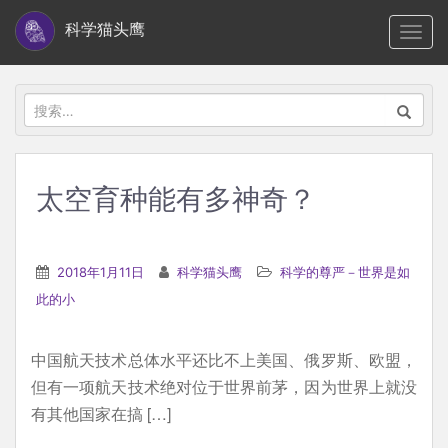
S
科学猫头鹰
TOGG
k
i
p
搜
t
索：
o
m
太空育种能有多神奇？
a
i
n
2018年1月11日
科学猫头鹰
科学的尊严－世界是如
c
此的小
o
n
中国航天技术总体水平还比不上美国、俄罗斯、欧盟，
t
但有一项航天技术绝对位于世界前茅，因为世界上就没
e
有其他国家在搞 […]
n
t