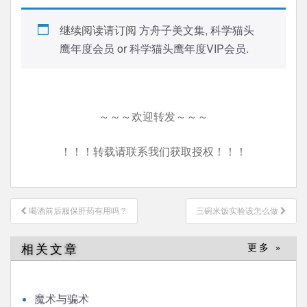
继续阅读请订阅
方舟子美文集
,
科学猫头
鹰年度会员
or
科学猫头鹰年度VIP会员
.
～～～欢迎转发～～～
！！！转载请联系我们获取授权！！！
文
喝酒前后服保肝药有用吗？
三碗米饭实验该怎么做
章
导
相关文章
更多 »
航
魔术与骗术