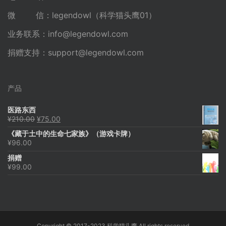
微 信：legendowl（科学猫头鹰01）
业务联系：
info@legendowl.com
捐赠支持：
support@legendowl.com
产品
医路东西
原
当
¥
210.00
¥
75.00
价
前
《藏于土中的生命七家族》（游戏卡牌）
为：
价
¥
96.00
¥210.00。
格
为：
捐赠
¥75.00。
¥
99.00
Copyright © 2017-2023 科学猫头鹰 All rights reserved