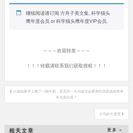
继续阅读请订阅
方舟子美文集
,
科学猫头
鹰年度会员
or
科学猫头鹰年度VIP会员
.
～～～欢迎转发～～～
！！！转载请联系我们获取授权！！！
文
小孩如果早上喝了一碗牛奶，是否同一天内就没必要再吃鸡蛋或肉类来
章
补充蛋白质？
导
航
小鸟的大道理
相关文章
更多 »