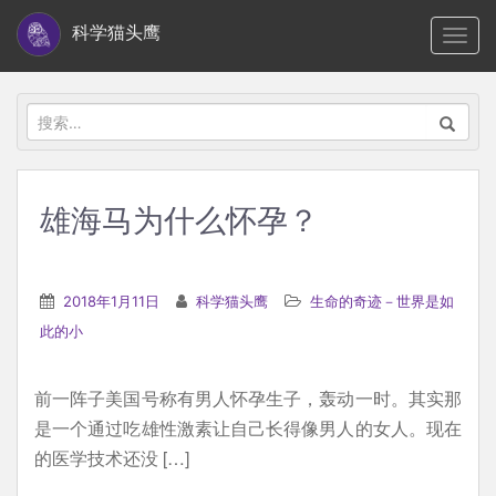
S
科学猫头鹰
TOGG
k
i
p
搜
t
索：
o
m
雄海马为什么怀孕？
a
i
n
2018年1月11日
科学猫头鹰
生命的奇迹－世界是如
c
此的小
o
n
前一阵子美国号称有男人怀孕生子，轰动一时。其实那
t
是一个通过吃雄性激素让自己长得像男人的女人。现在
e
的医学技术还没 […]
n
t