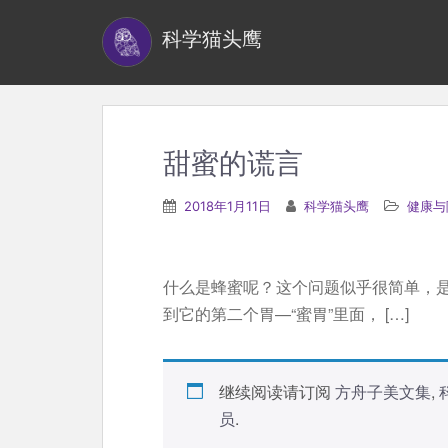
S
科学猫头鹰
k
i
p
t
o
甜蜜的谎言
m
a
2018年1月11日
科学猫头鹰
健康与
i
n
c
什么是蜂蜜呢？这个问题似乎很简单，
o
到它的第二个胃—“蜜胃”里面， […]
n
t
e
继续阅读请订阅
方舟子美文集
,
n
员
.
t