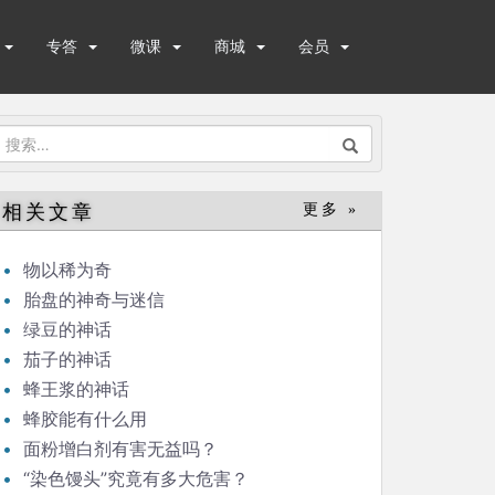
专答
微课
商城
会员
搜
索：
相关文章
更多 »
物以稀为奇
胎盘的神奇与迷信
绿豆的神话
茄子的神话
蜂王浆的神话
蜂胶能有什么用
面粉增白剂有害无益吗？
“染色馒头”究竟有多大危害？