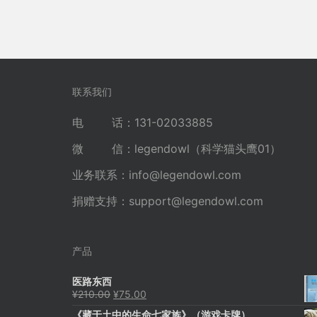
联系我们
电 话：131-02033885
微 信：legendowl（科学猫头鹰01）
业务联系：
info@legendowl.com
捐赠支持：
support@legendowl.com
产品
医路东西
原
当
¥
210.00
¥
75.00
价
前
《藏于土中的生命七家族》（游戏卡牌）