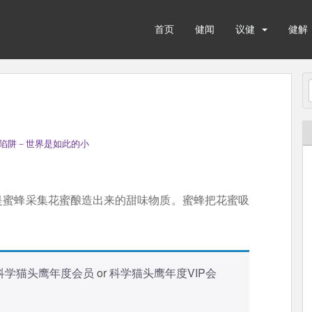
首页
健闻
议健
健解
陷阱－世界是如此的小
是蜜蜂采集花蜜酿造出来的甜味物质。蜜蜂把花蜜吸
科学猫头鹰年度会员
or
科学猫头鹰年度VIP会