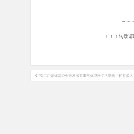
～～
！！！转载请
文
PX工厂爆炸是否会散发出有毒气体或粉尘？影响半径有多大
章
导
航