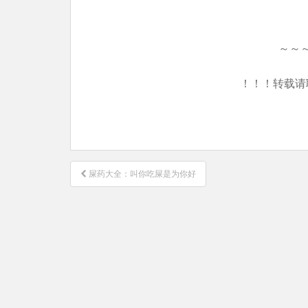
～～
！！！转载请
文
屎药大全：叫你吃屎是为你好
章
导
航