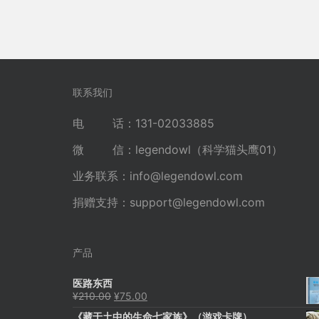
联系我们
电 话：131-02033885
微 信：legendowl（科学猫头鹰01）
业务联系：
info@legendowl.com
捐赠支持：
support@legendowl.com
产品
医路东西
原
当
¥
210.00
¥
75.00
价
前
《藏于土中的生命七家族》（游戏卡牌）