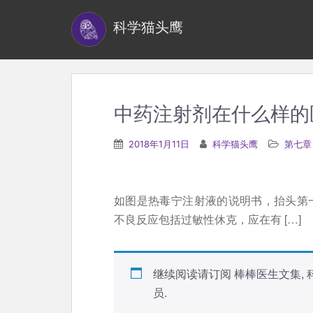
S
科学猫头鹰
k
i
p
t
o
中药注射剂在什么样的
m
a
2018年1月11日
科学猫头鹰
第七章
i
n
c
如图是热毒宁注射液的说明书，抬头第
o
不良反应包括过敏性休克，应在有 […]
n
t
e
继续阅读请订阅
棒棒医生文集
,
n
员
.
t