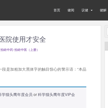
首页
健闻
议健
健解
医院使用才安全
 拍砖中药-拍砖中医（上册）
一段是加粗加大黑体字的触目惊心的警示语：“本品
科学猫头鹰年度会员
or
科学猫头鹰年度VIP会