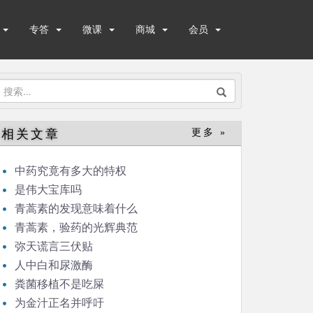
专答
微课
商城
会员
搜
索：
相关文章
更多 »
中药究竟有多大的特权
是伟大宝库吗
青蒿素的发现意味着什么
青蒿素，验药的光辉典范
弥天谎言三伏贴
人中白和尿激酶
粪菌移植不是吃屎
为金汁正名并呼吁