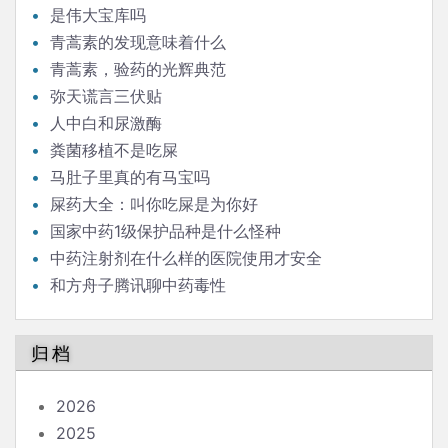
是伟大宝库吗
青蒿素的发现意味着什么
青蒿素，验药的光辉典范
弥天谎言三伏贴
人中白和尿激酶
粪菌移植不是吃屎
马肚子里真的有马宝吗
屎药大全：叫你吃屎是为你好
国家中药1级保护品种是什么怪种
中药注射剂在什么样的医院使用才安全
和方舟子腾讯聊中药毒性
归档
2026
2025