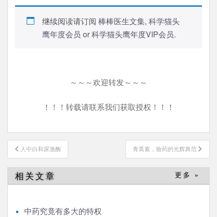
继续阅读请订阅
棒棒医生文集
,
科学猫头
鹰年度会员
or
科学猫头鹰年度VIP会员
.
～～～欢迎转发～～～
！！！转载请联系我们获取授权！！！
文
人中白和尿激酶
青蒿素，验药的光辉典范
章
导
相关文章
更多 »
航
中药究竟有多大的特权