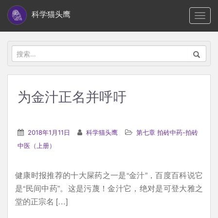
S
科学猫头鹰
TOGG
k
i
p
搜
t
索：
o
m
为金汁正名并呼吁
a
i
n
2018年1月11日
科学猫头鹰
第七章 拍砖中药-拍砖
c
中医（上册）
o
n
健康时报推荐的十大屎药之一是“金汁”，百度百科说它
t
是“民间中药”。这是污蔑！金汁它，绝对是可登大雅之
e
堂的正宗名 […]
n
t