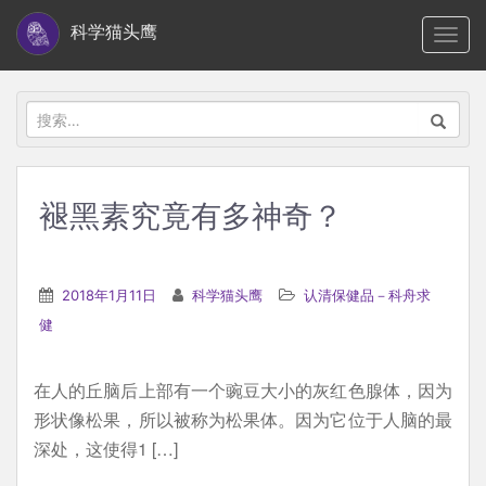
S
科学猫头鹰
TOGG
k
i
p
搜
t
索：
o
m
褪黑素究竟有多神奇？
a
i
n
2018年1月11日
科学猫头鹰
认清保健品－科舟求
c
健
o
n
在人的丘脑后上部有一个豌豆大小的灰红色腺体，因为
t
形状像松果，所以被称为松果体。因为它位于人脑的最
e
深处，这使得1 […]
n
t