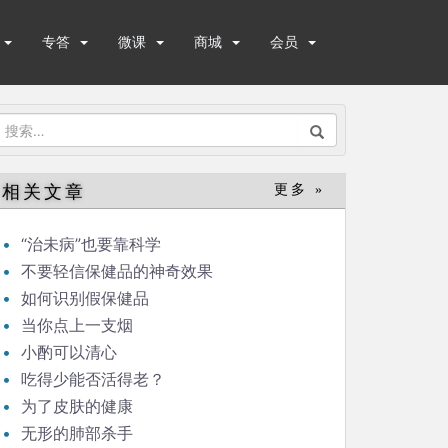
专答
微课
商城
会员
搜
索：
相关文章
更多 »
“治未病”也要靠科学
不要轻信保健品的神奇效果
如何识别假保健品
当你点上一支烟
小酌可以清心
吃得少能否活得老？
为了皮肤的健康
无形的肺部杀手