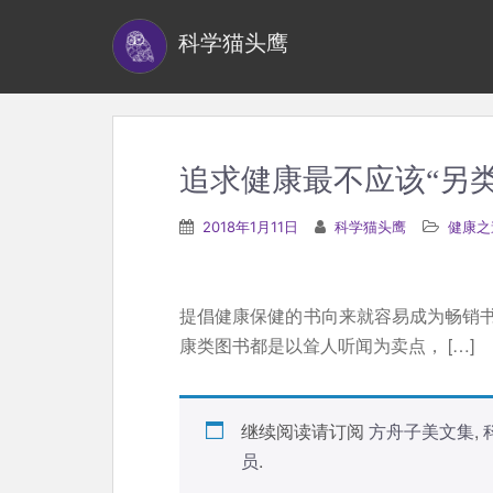
S
科学猫头鹰
k
i
p
t
o
追求健康最不应该“另类
m
a
2018年1月11日
科学猫头鹰
健康之
i
n
c
提倡健康保健的书向来就容易成为畅销
o
康类图书都是以耸人听闻为卖点， […]
n
t
e
继续阅读请订阅
方舟子美文集
,
n
员
.
t