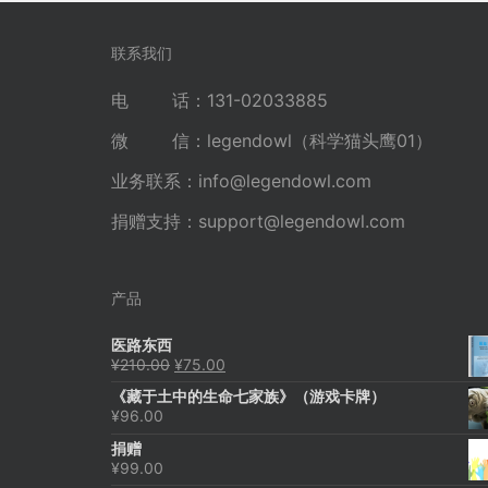
联系我们
电 话：131-02033885
微 信：legendowl（科学猫头鹰01）
业务联系：
info@legendowl.com
捐赠支持：
support@legendowl.com
产品
医路东西
原
当
¥
210.00
¥
75.00
价
前
《藏于土中的生命七家族》（游戏卡牌）
为：
价
¥
96.00
¥210.00。
格
为：
捐赠
¥75.00。
¥
99.00