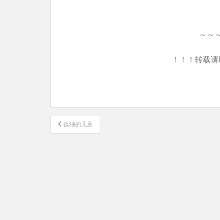
～～
！！！转载请
文
孤独的儿童
章
导
航