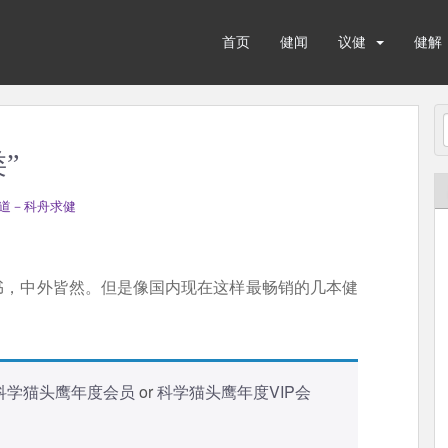
首页
健闻
议健
健解
”
道－科舟求健
书，中外皆然。但是像国内现在这样最畅销的几本健
科学猫头鹰年度会员
or
科学猫头鹰年度VIP会