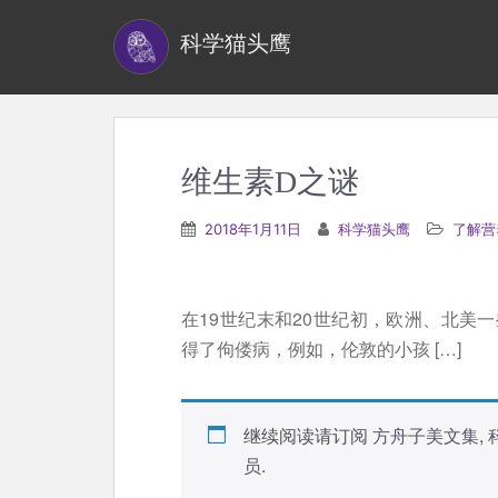
S
科学猫头鹰
k
i
p
t
o
维生素D之谜
m
a
2018年1月11日
科学猫头鹰
了解营
i
n
c
在19世纪末和20世纪初，欧洲、北美
o
得了佝偻病，例如，伦敦的小孩 […]
n
t
e
继续阅读请订阅
方舟子美文集
,
n
员
.
t