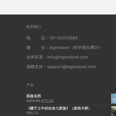
联系我们
电 话：131-02033885
微 信：legendowl（科学猫头鹰01）
业务联系：
info@legendowl.com
捐赠支持：
support@legendowl.com
产品
医路东西
原
当
¥
210.00
¥
75.00
价
前
《藏于土中的生命七家族》（游戏卡牌）
为：
价
¥
96.00
¥210.00。
格