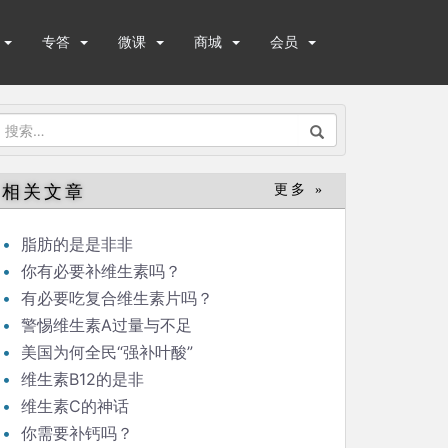
专答
微课
商城
会员
搜
索：
相关文章
更多 »
脂肪的是是非非
你有必要补维生素吗？
有必要吃复合维生素片吗？
警惕维生素A过量与不足
美国为何全民“强补叶酸”
维生素B12的是非
维生素C的神话
你需要补钙吗？