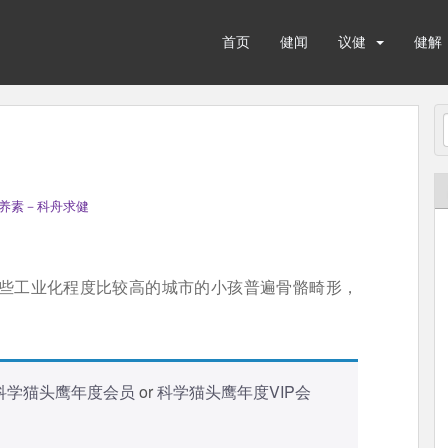
首页
健闻
议健
健解
养素－科舟求健
一些工业化程度比较高的城市的小孩普遍骨骼畸形，
科学猫头鹰年度会员
or
科学猫头鹰年度VIP会