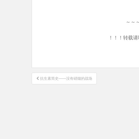
～～
！！！转载请
文
抗生素简史——没有硝烟的战场
章
导
航