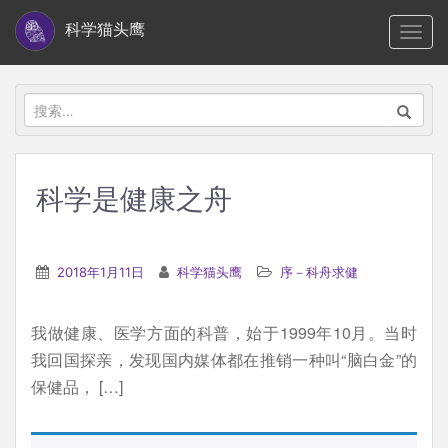
S
科学猫头鹰
TOGG
k
i
p
搜
t
索：
o
m
科学是健康之舟
a
i
n
2018年1月11日
科学猫头鹰
序－科舟求健
c
o
我做健康、医学方面的科普，始于1999年10月。当时
n
我回国探亲，发现国内媒体都在推销一种叫“脑白金”的
t
保健品， […]
e
n
t