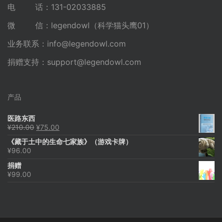
电 话：131-02033885
微 信：legendowl（科学猫头鹰01）
业务联系：
info@legendowl.com
捐赠支持：
support@legendowl.com
产品
医路东西
原
当
¥
210.00
¥
75.00
价
前
《藏于土中的生命七家族》（游戏卡牌）
为：
价
¥
96.00
¥210.00。
格
为：
捐赠
¥75.00。
¥
99.00