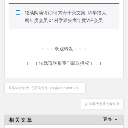
继续阅读请订阅
方舟子美文集
,
科学猫头
鹰年度会员
or
科学猫头鹰年度VIP会员
.
～～～欢迎转发～～～
！！！转载请联系我们获取授权！！！
文
医学小贴士–心脏病发作（来自MedlinePlus）
章
导
如何看待中药的毒性
航
相关文章
更多 »