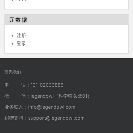
元数据
注册
登录
联系我们
电 话：131-02033885
微 信：legendowl（科学猫头鹰01）
业务联系：
info@legendowl.com
捐赠支持：
support@legendowl.com