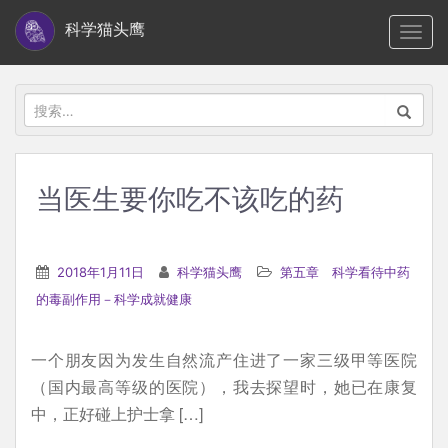
S
科学猫头鹰
TOGG
k
i
p
搜
t
索：
o
m
当医生要你吃不该吃的药
a
i
n
2018年1月11日
科学猫头鹰
第五章 科学看待中药
c
的毒副作用－科学成就健康
o
n
一个朋友因为发生自然流产住进了一家三级甲等医院
t
（国内最高等级的医院），我去探望时，她已在康复
e
中，正好碰上护士拿 […]
n
t