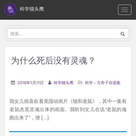
S
科学猫头鹰
TOGG
k
i
p
搜
t
索：
o
m
为什么死后没有灵魂？
a
i
n
2018年1月11日
科学猫头鹰
科学－方舟子自选集
c
o
我女儿很喜欢看美国动画片《猫和老鼠》，其中一集有
n
老鼠杰里灵魂出体的画面。我听到女儿在说“老鼠的魂
t
跑出来了”，便 […]
e
n
t