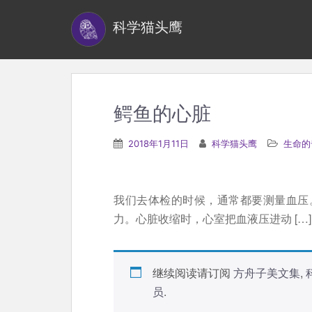
S
科学猫头鹰
k
i
p
t
o
鳄鱼的心脏
m
a
2018年1月11日
科学猫头鹰
生命的
i
n
c
我们去体检的时候，通常都要测量血压
o
力。心脏收缩时，心室把血液压进动 […]
n
t
e
继续阅读请订阅
方舟子美文集
,
n
员
.
t