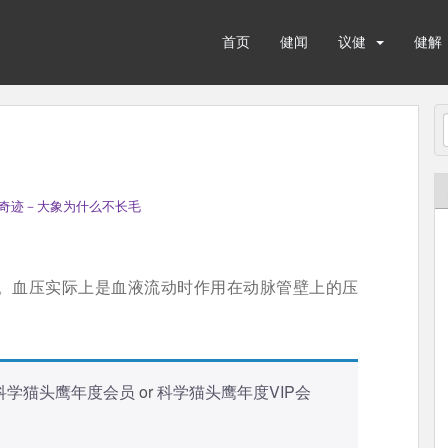
首页
健闻
议健
健解
奇迹－大象为什么不长毛
。血压实际上是血液流动时作用在动脉管壁上的压
科学猫头鹰年度会员
or
科学猫头鹰年度VIP会