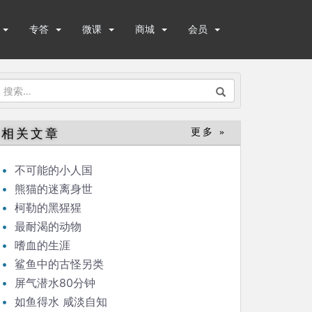
专答
微课
商城
会员
搜
索：
相关文章
更多 »
不可能的小人国
熊猫的迷离身世
柯勒的黑猩猩
最耐渴的动物
嗜血的生涯
鲨鱼中的古怪另类
屏气潜水80分钟
如鱼得水 咸淡自知