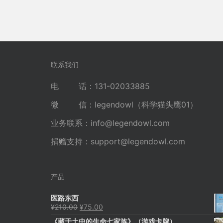
联系我们
电 话：131-02033885
微 信：legendowl（科学猫头鹰01）
业务联系：
info@legendowl.com
捐赠支持：
support@legendowl.com
产品
医路东西
原
当
¥
210.00
¥
75.00
价
前
《藏于土中的生命七家族》（游戏卡牌）