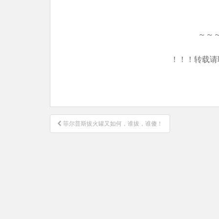
～～
！！！转载请
文
菲尔普斯拔火罐又如何，谁拔，谁傻！
章
导
航