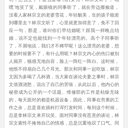
嘿’地笑了笑，戴眼镜的同事听了，就在旁边揶揄道，
没看人家林宗文的老婆雪花，年轻貌美，生的孩子能差
到哪里去？林宗文听了，心里就更加得意了，免不了回
应一句，那是，谁叫你们早结婚呢？跟我一样晚点结
婚，说不定也能找到一个年轻漂亮的。高个子同事听
了，不屑地说，我们才不稀罕呢！这么漂亮的老婆，想
要的时候要不了，有什么用呢？林宗文内心的伤口被别
人揭开，顿感无地自容，脸上一阵红一阵白。这时候，
他恨不得扇自己几个耳光。那次和同事一起吃饭，林宗
文因为多喝了几杯酒，当大家在谈论夫妻之事时，林宗
文借酒浇愁，说出了自己的苦恼，从此以后，他内心的
秘密成为公开的一个话题。维修部的工作是枯燥无味
的，每天面对的都是机器设备，因此，同事在劳累的工
作之余，总是喜欢插科打诨打发时间，每到这个时候，
总是拿林宗文来开玩笑。面对同事没有恶意的谈论，林
宗文索性不掩饰自己的情感，总是沉重地叹了口气。同