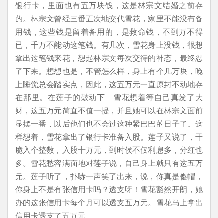
银行卡，里面也有五万块钱，这是林宗文结婚之前存
的。林宗文曾经三番五次地交代雪花，家里不能没有备
用钱，这些钱是留着备用的，是救命钱，不到万不得
已，千万不能动这笔钱。有几次，雪花身上没钱，很想
拿出这笔钱来花，想起林宗文每次交待的神态，最终忍
了下来。想想也是，不管怎么样，身上有个几万块，晚
上睡觉总会踏实点，因此，这五万元一直原封不动地存
在那里。在莲子的鼓动下，雪花想着等自己真发了大
财，这五万元简直不值一提，并且她可以在林宗文面前
显摆一番，以后他们也不会过这种紧巴巴的日子了。这
样想着，雪花拿出了银行卡准备入股。莲子又说了，干
脆入个整数，入股十万元，到时候不仅利息多，分红也
多。雪花愁容满面地对莲子说，自己身上就只有这五万
元。莲子听了，扑哧一声笑了出来，说，你真是傻帽，
你身上不是有张信用卡吗？透支呀！雪花豁然开朗，她
办的这张信用卡每个月可以透支五万元。雪花马上拿出
信用卡透支了五万元。