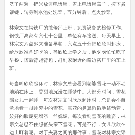
洗了两遍，把米放进电饭锅，盖上电饭锅盖子，按下煮
饭键，转身到水池处洗菜，五分钟后，点火炒菜。
林宗文在钢铁厂的维修部上班，负责设备的检修工作。
钢铁厂离家有六七十公里，单位有车接送。每天早上，
林宗文六点起来准备早餐，六点五十分把欣欣叫起床，
给欣欣准备好吃的，等欣欣上学之后，他匆匆忙忙吃了
早餐，随后背起背包，赶到家附近的路边搭厂里的车上
班。
每当叫欣欣起床时，林宗文总会看到老婆雪花一动不动
地躺在床上，香甜地沉浸在睡梦中。大部分时间，雪花
陪女儿一起睡，每次林宗文叫欣欣起床时，总是会不自
觉地看一眼睡梦中的雪花。雪花的鼻翼微微地翕动着，
姣好的脸庞更增添一丝妩媚。每次看到雪花的睡姿，林
宗文总忍不住想低头亲下雪花，可是不行，女儿欣欣在
边上盯着呢。对于夫妻之间的那件事，雪花对林宗文采