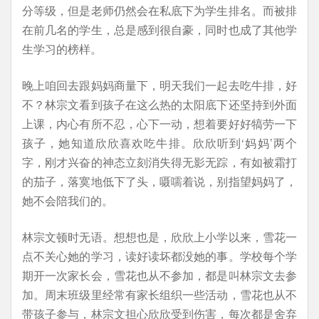
分等级，但是老师仍然会在私底下为学生排名。而被排
在前几名的学生，总是感到很自豪，同时也成了其他学
生学习的榜样。
晚上咱回去跟妈妈商量下，明天我们一起去吃牛排，好
不？林宗文看到孩子在这么热的太阳底下还坚持到外面
上课，内心有所不忍，心下一动，想着要好好犒劳一下
孩子，她知道欣欣喜欢吃牛排。欣欣听到‘妈妈’两个
字，刚才兴奋的神态立刻消失得无影无踪，有如被霜打
的茄子，落寞地低下了头，嗫嚅着说，别指望妈妈了，
她不会陪我们的。
林宗文顿时无语。想想也是，欣欣上小学以来，雪花一
点不关心她的学习，读好读坏都没她的事。学校每个学
期开一次家长会，雪花也从不参加，都是叫林宗文去参
加。周末班级里经常有家长组织一些活动，雪花也从不
带孩子参与，林宗文担心欣欣受到伤害，每次都是舍弃