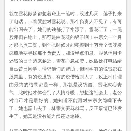
就在雪花做梦都想着赚上一笔时，没过几天，莲子打来
了电话，带着哭腔对雪花说，那个负责人不见了，有可
能出国去了，她们的钱都打了水漂了。雪花听了，一屁
股瘫倒在地上，那可是白花花的银子啊！林宗文一个月
才那么点工资，到什么时候才能积攒到十万元？雪花发
疯般地要寻找那个负责人，却没半点消息。眼见信用卡
还钱的日子越来越近，雪花心急如焚，她四处打电话给
自己昔日同学，请求他们的帮助，但同学有的说钱都在
股票里，有的说没钱，有的说借给别人了，反正种种理
由最终的结果都是一样，那就是没钱借。雪花灰心丧
气，此时她才体会到了人情冷暖，想想这社会上，老公
对自己才是最好的，她知道不能再对林宗文隐瞒下去
了，她也豁出去了，林宗文要骂就骂，反正事情已经发
生了，她真是没有能力偿还这笔钱。
林宗文听了雪花的诉说，只觉得天旋地转。他怪自己太