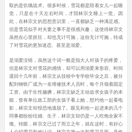
取的是饥饿战术。很多时候，雪花都是陪着女儿一起睡
觉，只是在十天左右时间，才陪林宗文睡上一觉。因
此，在林宗文的思想意识里，一直都缺乏一种满足感。
但是雪花似乎对夫妻之事不是很感兴趣，这使得林宗文
虽然在心里抓狂，却也无计可施，这份无计可施，转成
了对雪花的更加迷恋、甚至是溺爱。
是溺爱没错，虽然这个词一般是指大人对孩子的疼爱，
但是林宗文对雪花的感情，却可以用溺爱来形容。时间
退回十几年前，林宗文从技校中专学校毕业之后，被分
配到钢铁厂成为一名维修技术人员时，每个月领着固定
工资。由于生性腼腆，林宗文缺乏主动追求女孩子的本
能，曾有单位政工部的女孩子看上她，想约他一起看电
影，林宗文却惶恐地逃脱了。眼见和他一起进来的几个
同事都纷纷结婚、生子，林宗文却仍是一人吃饱全家不
饿。转眼，林宗文已过了而立之年，就在这时，有好心
人介绍雪花和他认识。林宗文第一次和雪花见面，是作