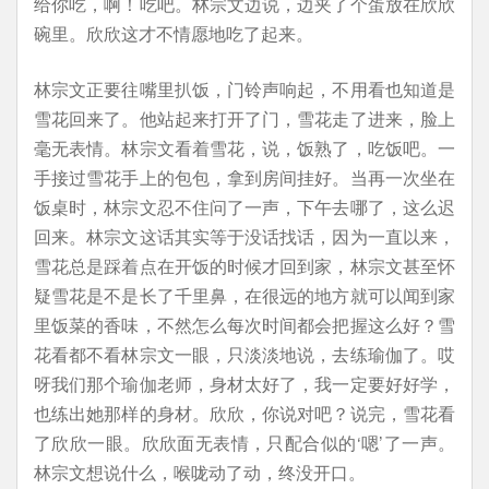
给你吃，啊！吃吧。林宗文边说，边夹了个蛋放在欣欣
碗里。欣欣这才不情愿地吃了起来。
林宗文正要往嘴里扒饭，门铃声响起，不用看也知道是
雪花回来了。他站起来打开了门，雪花走了进来，脸上
毫无表情。林宗文看着雪花，说，饭熟了，吃饭吧。一
手接过雪花手上的包包，拿到房间挂好。当再一次坐在
饭桌时，林宗文忍不住问了一声，下午去哪了，这么迟
回来。林宗文这话其实等于没话找话，因为一直以来，
雪花总是踩着点在开饭的时候才回到家，林宗文甚至怀
疑雪花是不是长了千里鼻，在很远的地方就可以闻到家
里饭菜的香味，不然怎么每次时间都会把握这么好？雪
花看都不看林宗文一眼，只淡淡地说，去练瑜伽了。哎
呀我们那个瑜伽老师，身材太好了，我一定要好好学，
也练出她那样的身材。欣欣，你说对吧？说完，雪花看
了欣欣一眼。欣欣面无表情，只配合似的‘嗯’了一声。
林宗文想说什么，喉咙动了动，终没开口。