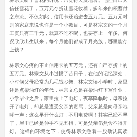
信任雪花了，五万元存折让雪花收着，多年来的积蓄付
之东流。不仅如此，信用卡还赔进去五万元。五万元对
别的家庭来说也许是一个小数目，可是林宗文的一个月
工资只有三千元，就算不吃不喝，也要存上一年多。何
况欣欣出生以来，每个月他们都成了月光族，哪里能存
上钱？
林宗文心疼的不止信用卡的五万元，还有自己存折上的
五万元。林宗文从小过惯了苦日子，在他的记忆深处，
小时候父母经常为几毛钱吵架。林宗文读小学时，家里
还是点柴油灯的年代，林宗文总是在柴油灯下写作业，
小学毕业之后，家里拉上了电灯，夜幕降临时，母亲拉
开了电灯，却总是遭受父亲的责骂，父亲总是向母亲咆
哮一声：这么早开什么灯，不用电费啊！其实已经不早
了，屋里已经是伸手不见五指，可是父亲仍然舍不得开
灯。这样的环境之下，使得林宗文憋着一股劲认真读