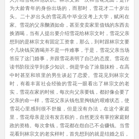
为大龄青年的身份出场的，而那时，雪花才二十岁出
头。二十岁出头的雪花高中毕业没考上大学，赋闲在
家。雪花的父亲酗酒如命，甚至变卖家里值钱的东西去
换酒喝，当有人提出要介绍雪花给林宗文时，雪花父亲
想到的是林宗文有固定工资拿，那么，到时跟林宗文要
个几块钱买酒喝并不是一件难事，于是，雪花父亲当场
答应了这门婚事，并跟雪花表明了自己的态度。雪花在
读书阶段没学到多少知识，倒是学会了涂脂抹粉，在高
中时甚至和班里的男生谈起了恋爱。雪花见到林宗文
时，有着丰富社会经验的雪花一眼看出了林宗文的老
实，雪花在家的时候，每次向父亲要钱，都好像会要了
父亲的命一样，雪花父亲从钱包里掏钱的艰难状态，使
雪花心里感到很不舒服，但是没有办法，在这个家庭
里，雪花母亲是没有发言权的，自然更没有掌控家庭财
政的资格。每次拿钱，雪花都在怨自己不会赚钱。当雪
花看到林宗文的老实样时，首先想到的就是结婚之后，