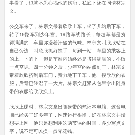
事看了，也就不忍心揭他的伤疤，私底下还在同情林宗
文。
公交车来了，林宗文带着欣欣上车，坐了几站后下车，
转了19路车到少年宫。19路车线路长，每趟车都是挤
得满满的，车里弥漫着汗酸的气味。林宗文叫欣欣站在
自己旁边，叫欣欣抓好扶手，每到一站，车里的乘客上
的上、下的下，但是车厢内始终还是挤得满满的，不留
一点空隙。四十分钟之后，少年宫的站点到了，林宗文
带着欣欣挤到后车门，费力地下了车，他一摸欣欣的衣
服，后背已经湿了一大片。林宗文赶紧从包里拿出随身
带的衣服给欣欣换上。
欣欣上课时，林宗文拿出随身带的笔记本电脑。这台电
脑已经买了好多年了，网速运行很慢，好在林宗文并没
想要上网，他只是想利用这两节课的时间，多少写点文
字，说不定可以换一点零花钱。