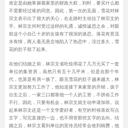
肯定是由她掌握着家里的财政大权，到时，要买什么都
不需要经过谁的同意。因此，第一次的见面，雪花对林
宗文表示出了很大的关心，在走路时主动拉了林宗文的
手。林宗文何时受过这样的礼遇，诚惶诚恐之余，对眼
前这个小自己十岁的女孩有了很深的迷恋。落花有意流
水有情，两人毫无悬念地陷入了热恋中，没过多久，雪
花的肚子鼓了起来。
在他们结婚之前，林宗文省吃俭用花了几万元买了一套
单位的集资房，虽然只有五十几平米，但是在那个年
代，也算是有房一族了。眼见雪花的肚子越来越大，林
宗文更加努力工作了，他知道接下来家里的开销，孩子
出生之后，一家三口都靠他一个人的工资，不拼命工作
不行。因此，只要有机会，林宗文就主动申请加班。说
起来林宗文还是一个文学爱好者，有空的时候喜欢写点
文字，写完直接扔一边，也不用管那些文字的去向。结
婚之后，林宗文看到单位的宣传员经常会收到稿费，他