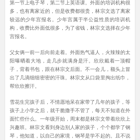
第一节上电子琴，第二节上英语课。外面的培训机构很
多，也有离家近的，但是收费都很贵，林宗文选了离家
较远的少年宫报名。少年宫属于半公益性质的培训机
构，收费比外面低很多，为了省钱，林宗文选择在少年
宫报名。
父女俩一前一后向前走着。外面热气逼人，火辣辣的太
阳曝晒着大地，走几步就满身是汗。欣欣戴着一顶帽
子，背着书包，跟在林宗文后面。不一会儿，额头上冒
出了几滴细细密密的汗珠。林宗文从口袋里掏出纸巾，
帮欣欣擦汗。
雪花生完孩子后，不情愿地呆在家带了几年的孩子，等
孩子上小学之后，就干脆撒手不管了，每天不知道在外
面忙些什么。一年级开始，周末都是林宗文带着欣欣上
兴趣班。林宗文看到身边别人家的孩子，个个都学了钢
琴，他知道，以自己的家境，钢琴是学不起的。且不说