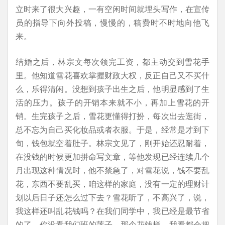
立时来了很大兴趣，一有空闲时间就埋头写作，在宣传
员的指导下向外投稿，慢慢的，稿费时不时地向他飞
来。
结婚之后，林宗文每次领完工资，都主动交到雪花手
里。他知道雪花喜欢掌握财政大权，反正自己又不买什
么，乐得清闲。没想到孩子出生之后，他明显感到了生
活的压力。孩子的开销本来就不小，再加上雪花的开
销。生完孩子之后，雪花更懂得打扮，每次出去逛街，
总不忘为自己买化妆品或者衣服。于是，经常是才到下
旬，钱包就空着肚子。林宗文见了，刚开始还忍耐着，
在没钱的时候更加拼命写文章，等他发现已经连续几个
月出现这种情况时，他不禁急了，对雪花说，钱不要乱
花，东西不要乱买，咱这样的家庭，没有一定的理财计
划以后日子还怎么过下去？雪花听了，不高兴了，说，
我这样还叫乱花钱吗？在我们同学中，我已经是最节省
的了，你没看我们班的莲子，那个花钱样，我看都会把