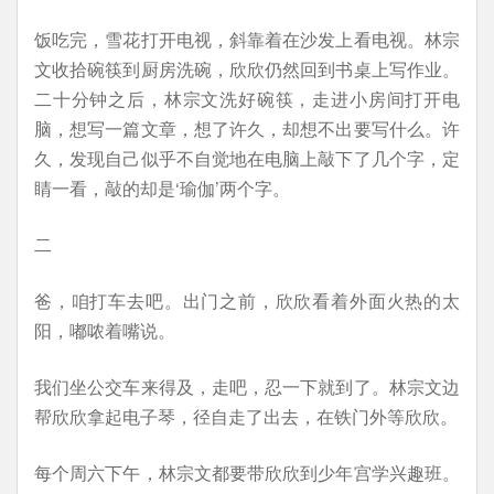
饭吃完，雪花打开电视，斜靠着在沙发上看电视。林宗
文收拾碗筷到厨房洗碗，欣欣仍然回到书桌上写作业。
二十分钟之后，林宗文洗好碗筷，走进小房间打开电
脑，想写一篇文章，想了许久，却想不出要写什么。许
久，发现自己似乎不自觉地在电脑上敲下了几个字，定
睛一看，敲的却是‘瑜伽’两个字。
二
爸，咱打车去吧。出门之前，欣欣看着外面火热的太
阳，嘟哝着嘴说。
我们坐公交车来得及，走吧，忍一下就到了。林宗文边
帮欣欣拿起电子琴，径自走了出去，在铁门外等欣欣。
每个周六下午，林宗文都要带欣欣到少年宫学兴趣班。