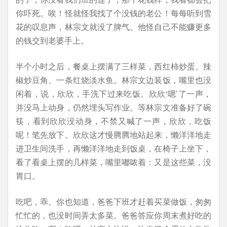
你吓死。唉！怪就怪我找了个没钱的老公！每每听到雪
花的叹息声，林宗文就没了脾气。他怪自己不能赚更多
的钱交到老婆手上。
半个小时之后，餐桌上摆满了三样菜，西红柿炒蛋、辣
椒炒豆角、一条红烧淡水鱼。林宗文边装饭，嘴里也没
闲着，说，欣欣，手洗下过来吃饭。欣欣‘嗯’了一声，
并没马上动身，仍然埋头写作业。等林宗文准备好了碗
筷，看到欣欣没动身，不禁又喊了一声，欣欣，吃饭
呢！笔先放下。欣欣这才慢腾腾地站起来，懒洋洋地走
进卫生间洗手，再懒洋洋地走到饭桌，在椅子上坐下，
看了看桌上摆的几样菜，嘴里嘟哝着：又是这些菜，没
胃口。
吃吧，乖。你也知道，爸爸下班才赶着买菜做饭，匆匆
忙忙的，也没时间弄太多菜。爸爸答应你周末煮好吃的