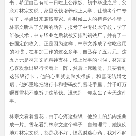
书，希望自己有朝一日吃上公家饭。初中毕业之后，父
亲对林宗文说，家里没钱培养他上大学，让他考个中专
算了，早点出来赚钱养家。那时候工人的待遇还不错，
林宗文听从了父亲的劝告，报考了中专技术学校，学了
维修技术，中专毕业之后就被安排到钢铁厂，并有了一
份固定的收入。正是因为这样，林宗文养成了省吃俭用
的习惯，在参加工作的这么多年，自己存了五万元。这
五万元是林宗文的精神支柱，晚上没事的时候，林宗文
总喜欢拿出银行卡看上一阵，然后上床睡觉。只要看到
这张银行卡，他的心里就会踏实很多。和雪花结婚之
后，他郑重地把银行卡和密码交到雪花手里，并千叮万
嘱要雪花不能拆了这笔钱。没想到，却发生了今天这件
事。
林宗文看着雪花，由于心疼这些钱，他脸上的肌肉扭曲
成一片。雪花看到林宗文这个样子，自知理亏，她愧疚
地对林宗文说，都是我不好，怪我财迷心窍，我对不起