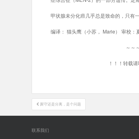
甲状腺未分化癌几乎总是致命的，只有一
编译： 猫头鹰（小苏， Marie） 审校：
～～
！！！转载请
文
厮守还是分离，是个问题
章
导
航
联系我们