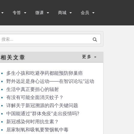
专答
微课
商城
会员
搜
索：
相关文章
更多 »
多生小孩和吃避孕药都能预防卵巢癌
野外远足是身心运动——在智识论坛“运动
与健康”的发言
生活中真正要担心的辐射
有没有可能全面消灭蚊子？
详解关于新冠溯源的四个关键问题
中国能通过“群体免疫”走出疫情吗?
新冠感染何时用抗生素？
居家制氧和吸氧要警惕氧中毒