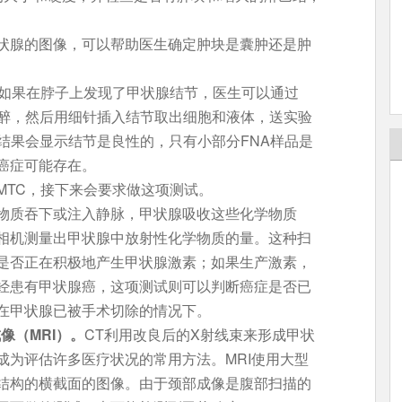
状腺的图像，可以帮助医生确定肿块是囊肿还是肿
如果在脖子上发现了甲状腺结节，医生可以通过
麻醉，然后用细针插入结节取出细胞和液体，送实验
结果会显示结节是良性的，只有小部分FNA样品是
癌症可能存在。
MTC，接下来会要求做这项测试。
物质吞下或注入静脉，甲状腺吸收这些化学物质
相机测量出甲状腺中放射性化学物质的量。这种扫
是否正在积极地产生甲状腺激素；如果生产激素，
经患有甲状腺癌，这项测试则可以判断癌症是否已
在甲状腺已被手术切除的情况下。
像（MRI）。
CT利用改良后的X射线束来形成甲状
成为评估许多医疗状况的常用方法。MRI使用大型
结构的横截面的图像。由于颈部成像是腹部扫描的