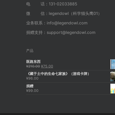
电 话：131-02033885
微 信：legendowl（科学猫头鹰01）
业务联系：
info@legendowl.com
捐赠支持：
support@legendowl.com
产品
医路东西
原
当
¥
210.00
¥
75.00
价
前
《藏于土中的生命七家族》（游戏卡牌）
为：
价
¥
96.00
¥210.00。
格
为：
捐赠
¥75.00。
¥
99.00