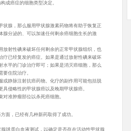
由构成癌症的细胞类型决定。
甲状腺，那么服用甲状腺激素药物将有助于恢复正
体腺分泌的、可以加速任何剩余癌细胞生长的激
用放射性碘来破坏任何剩余的正常甲状腺组织，也
治疗已经复发的癌症。如果是通过放射性碘来破坏
射水平的门诊治疗即可；如果是消灭癌细胞，那么
需要住院治疗。
服或静脉注射抗癌药物。化疗的副作用可能包括脱
更具侵略性的甲状腺癌以及晚期甲状腺癌。
束对准肿瘤部位以杀死癌细胞。
癌方面，已经有几种新药取得了成功。
状腺球蛋白血液测试，以确定是否存在活动性甲状腺