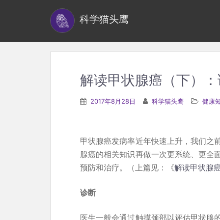
S
科学猫头鹰
k
i
p
t
o
解读甲状腺癌（下）：
m
a
2017年8月28日
科学猫头鹰
健康
i
n
c
甲状腺癌发病率近年快速上升，我们之
o
腺癌的相关知识再做一次更系统、更全
n
预防和治疗。（上篇见：《
解读甲状腺
t
e
诊断
n
医生一般会通过触摸颈部以评估甲状腺
t