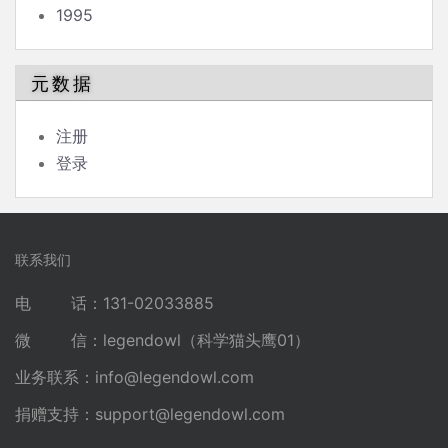
1995
元数据
注册
登录
联系我们
电 话：131-02033885
微 信：legendowl（科学猫头鹰01）
业务联系：
info@legendowl.com
捐赠支持：
support@legendowl.com