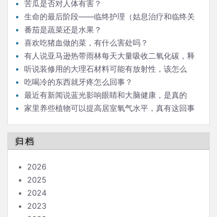
苦瓜是否对人体有害？
生命的最后阶段——临终护理（姑息治疗和临终关
怀）
番茄是蔬菜还是水果？
喜欢吃猪血做的菜，有什么害处吗？
有人说亚马逊热带雨林每天大量吸收二氧化碳，释
放氧气，对人类生存意义重大，是这样吗？
听说装修用的大理石材料可能有放射性，该怎么
办？
吃喝冷的东西就牙疼怎么回事？
最近有新闻说蓝光影响眼睛和大脑健康，是真的
吗？
家里养些植物可以提高居室氧气水平，真有这回事
吗？
归档
2026
2025
2024
2023