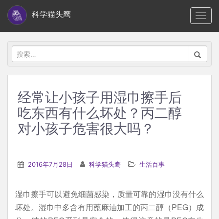
S
科学猫头鹰
TOGG
k
i
p
搜
t
索：
o
m
经常让小孩子用湿巾擦手后
a
吃东西有什么坏处？丙二醇
i
n
对小孩子危害很大吗？
c
o
n
2016年7月28日
科学猫头鹰
生活百事
t
e
湿巾擦手可以避免细菌感染，质量可靠的湿巾没有什么
n
坏处。湿巾中多含有用蓖麻油加工的丙二醇（PEG）成
t