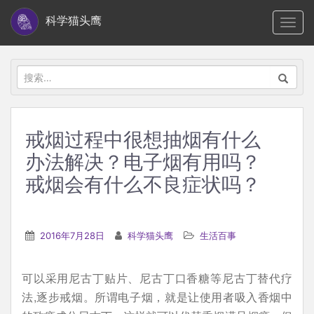
S
科学猫头鹰
TOGG
k
i
p
搜
t
索：
o
m
戒烟过程中很想抽烟有什么
a
办法解决？电子烟有用吗？
i
n
戒烟会有什么不良症状吗？
c
o
n
2016年7月28日
科学猫头鹰
生活百事
t
e
可以采用尼古丁贴片、尼古丁口香糖等尼古丁替代疗
n
法,逐步戒烟。所谓电子烟，就是让使用者吸入香烟中
t