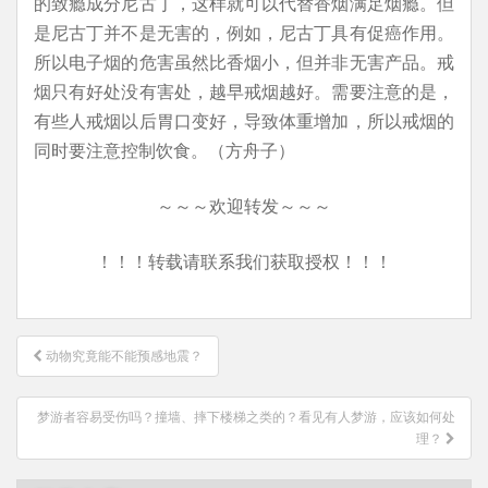
的致瘾成分尼古丁，这样就可以代替香烟满足烟瘾。但
是尼古丁并不是无害的，例如，尼古丁具有促癌作用。
所以电子烟的危害虽然比香烟小，但并非无害产品。戒
烟只有好处没有害处，越早戒烟越好。需要注意的是，
有些人戒烟以后胃口变好，导致体重增加，所以戒烟的
同时要注意控制饮食。（方舟子）
～～～欢迎转发～～～
！！！转载请联系我们获取授权！！！
文
动物究竟能不能预感地震？
章
导
梦游者容易受伤吗？撞墙、摔下楼梯之类的？看见有人梦游，应该如何处
航
理？