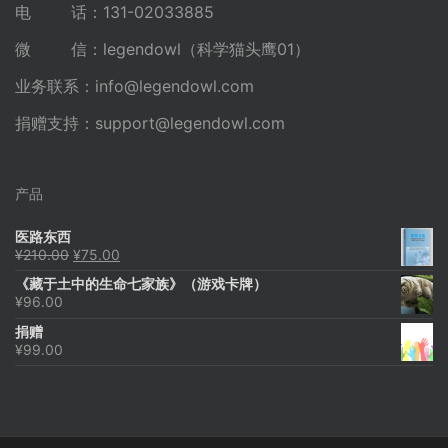
电 话：131-02033885
微 信：legendowl（科学猫头鹰01）
业务联系：
info@legendowl.com
捐赠支持：
support@legendowl.com
产品
医路东西
原
当
¥
210.00
¥
75.00
价
前
《藏于土中的生命七家族》（游戏卡牌）
为：
价
¥
96.00
¥210.00。
格
为：
捐赠
¥75.00。
¥
99.00