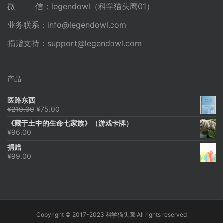
微 信：legendowl（科学猫头鹰01）
业务联系：
info@legendowl.com
捐赠支持：
support@legendowl.com
产品
医路东西
原
当
¥
210.00
¥
75.00
价
前
《藏于土中的生命七家族》（游戏卡牌）
为：
价
¥
96.00
¥210.00。
格
为：
捐赠
¥75.00。
¥
99.00
Copyright © 2017-2023 科学猫头鹰 All rights reserved