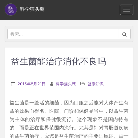
S
科学猫头鹰
TOGG
k
i
p
搜
t
索：
o
m
益生菌能治疗消化不良吗
a
i
n
2015年8月21日
科学猫头鹰
健康知识
c
o
益生菌是一些活的细菌，因为口服之后能对人体产生有
n
益的效果而得名。医院、门诊和保健品当中，以益生菌
t
为主体的治疗和保健很流行。这个现象不是国内特有
e
的，而是正在世界范围内流行。尤其是针对胃肠道疾病
n
的益生菌治疗，应该是益生菌治疗的主要适应症。由于
t