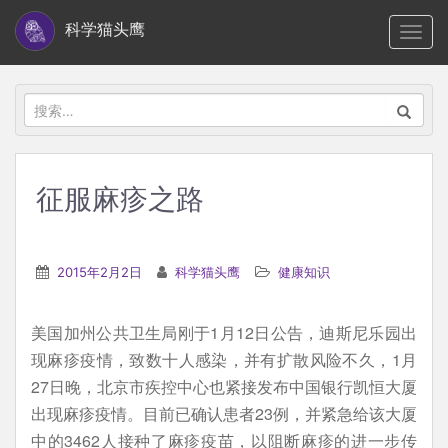
S
科学猫头鹰
TOGG
k
i
p
搜
t
索：
o
m
征服麻疹之路
a
i
n
2015年2月2日
科学猫头鹰
健康知识
c
o
美国加州公共卫生局刚于1月12日公告，迪斯尼乐园出
n
现麻疹疫情，致数十人感染，并有扩散风险不久，1月
t
27日晚，北京市疾控中心也紧接发布中国银行凯恒大厦
e
出现麻疹疫情。目前已确认患者23例，并紧急给该大厦
n
中的3462人接种了麻疹疫苗，以阻断麻疹的进一步传
t