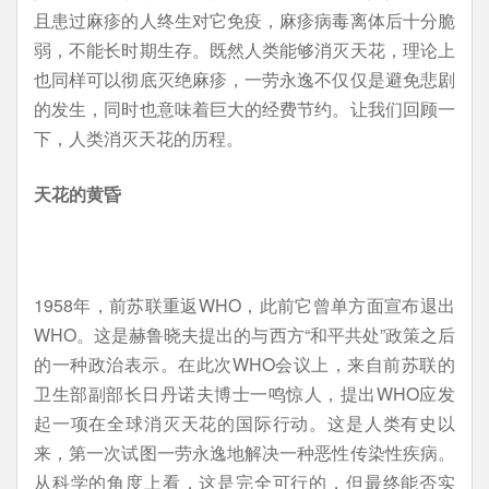
且患过麻疹的人终生对它免疫，麻疹病毒离体后十分脆
弱，不能长时期生存。既然人类能够消灭天花，理论上
也同样可以彻底灭绝麻疹，一劳永逸不仅仅是避免悲剧
的发生，同时也意味着巨大的经费节约。让我们回顾一
下，人类消灭天花的历程。
天花的黄昏
1958年，前苏联重返WHO，此前它曾单方面宣布退出
WHO。这是赫鲁晓夫提出的与西方“和平共处”政策之后
的一种政治表示。在此次WHO会议上，来自前苏联的
卫生部副部长日丹诺夫博士一鸣惊人，提出WHO应发
起一项在全球消灭天花的国际行动。这是人类有史以
来，第一次试图一劳永逸地解决一种恶性传染性疾病。
从科学的角度上看，这是完全可行的，但最终能否实