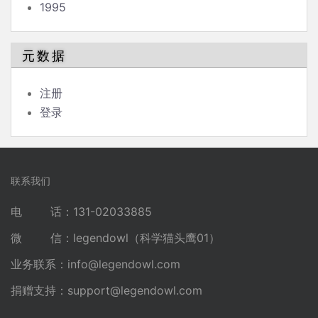
1995
元数据
注册
登录
联系我们
电 话：131-02033885
微 信：legendowl（科学猫头鹰01）
业务联系：
info@legendowl.com
捐赠支持：
support@legendowl.com