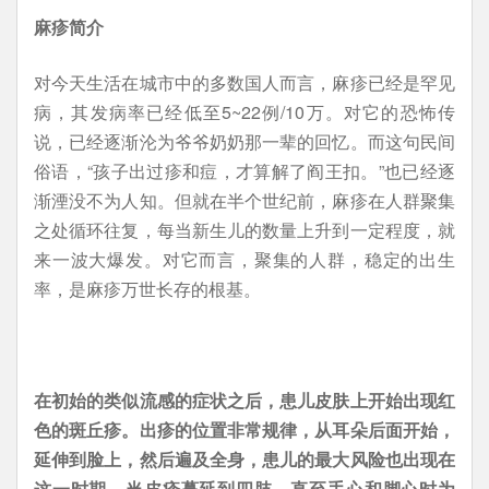
麻疹简介
对今天生活在城市中的多数国人而言，麻疹已经是罕见
病，其发病率已经低至5~22例/10万。对它的恐怖传
说，已经逐渐沦为爷爷奶奶那一辈的回忆。而这句民间
俗语，“孩子出过疹和痘，才算解了阎王扣。”也已经逐
渐湮没不为人知。但就在半个世纪前，麻疹在人群聚集
之处循环往复，每当新生儿的数量上升到一定程度，就
来一波大爆发。对它而言，聚集的人群，稳定的出生
率，是麻疹万世长存的根基。
在初始的类似流感的症状之后，患儿皮肤上开始出现红
色的斑丘疹。出疹的位置非常规律，从耳朵后面开始，
延伸到脸上，然后遍及全身，患儿的最大风险也出现在
这一时期。当皮疹蔓延到四肢，直至手心和脚心时为