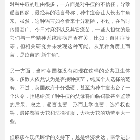
对种牛痘的理由很多，一方面是对牛痘的不信任，导致
谣言四起，最经典的谣言号称，种牛痘会让人长出牛角
来。虽然，这种谣言如今看来十分粗陋，不过，在当时
传播甚广。今日对麻疹以及其它疫苗，一些人担忧的是
它们与一些精神系统疾病是否有关，比如：自闭症等
等，但相关研究并未发现这种可能。从某种角度上而
言，是疫苗的“新牛角”。
另一方面，当时各国都没有如现在这样的公共卫生体
系，多数人依然认为是否接种疫苗，纯属个人选择的范
畴。不过，英国政府十分强硬，甚至为种牛痘出台了一
个法令，拒绝给孩子种牛痘的父母将面临罚款甚至监禁
的后果。总之，谣言也罢，形而上学也罢，选择权也
罢，最终都被天花和法律征服，大概天花的功劳更大一
些。
但麻疹在现代医学的支持下，越是经济发达，医学进步