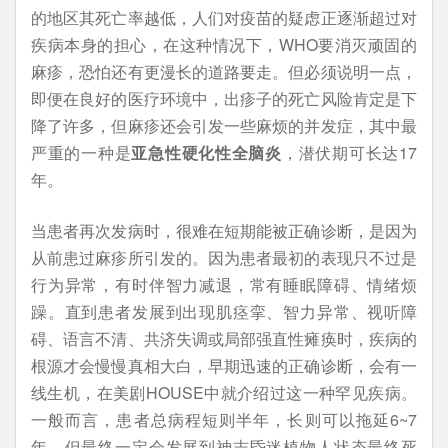
的地区其死亡率越低，人们对疫苗的疑虑正逐渐超过对
疾病本身的担心，在这种情况下，WHO要消灭顽固的
麻疹，恐怕还有更漫长的道路要走。但必须说明一点，
即便在良好的医疗环境中，出疹子的死亡风险肯定是下
降了许多，但麻疹还会引发一些麻烦的并发症，其中最
严重的一种是
亚急性硬化性全脑炎
，潜伏期可长达17
年。
当患者再次发病时，很难在短期能被正确诊断，是因为
从前患过麻疹所引发的。因为患者最初的表现只不过是
行为异常，有时伴智力减退，常有睡眠障碍、情绪烦
躁。直到患者发展到出现肌痉挛、智力异常、视听障
碍、语言不清、共济失调或局部强直性瘫痪时，疾病的
根源才会慢慢真相大白，早期迅速的正确诊断，会有一
线生机，在美剧HOUSE中就介绍过这一种罕见疾病。
一般而言，患者总病程短则半年，长则可以拖延6~7
年，但最终一定会发展到神志昏迷植物人状态最终死