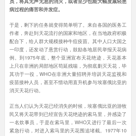
员，将其无声无息的消灭，或者至少也能大幅度减轻患
病过程的痛苦和并发症。
于是，剩下的任务就变得简单明了。来自各国的医务工
作者，奔赴到天花流行的国家和地区，在当地政府积极
配合下，给人群大规模接种牛痘疫苗。其中人口大国之
一印度，还发动了悬赏行动，鼓励各地居民举报天花病
例。到1975年底，整个亚洲宣布天花绝迹，天花基本
上只在非洲的局部地区苟延残喘，为彻底剿灭天花，毕
其功于一役，WHO在非洲大量招聘并培训天花监视和
疫苗接种人员，甚至不惜动用直升机参与埃塞俄比亚的
消灭天花行动。
正当人们认为天花已经消失的时候，埃塞俄比亚的游牧
民又将天花带到已经宣告天花绝迹的索马里，并感染了
一名炊事员，于是在索马里，WHO又进行了最后一次
紧急行动，对进入索马里的天花围追堵截。1977年10