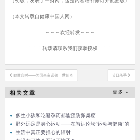
（初版，发表于一财网，这是内容增补修订并配图版）
（本文转载自健康中国人网）
～～～欢迎转发～～～
！！！转载请联系我们获取授权！！！
文
假做真时——美国皇帝诺顿一世传奇
节日杀手
章
导
相关文章
更多 »
航
多生小孩和吃避孕药都能预防卵巢癌
野外远足是身心运动——在智识论坛“运动与健康”的
发言
生活中真正要担心的辐射