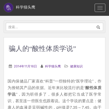
S
科学猫头鹰
TOGG
k
i
p
搜
t
索：
o
m
骗人的“酸性体质学说”
a
i
n
2014年11月16日
科学猫头鹰
健康知识
c
o
国内保健品厂家喜欢“科普”一些独特的“医学理论”，作
n
为推销其产品的依据。近年来比较流行的是“
酸性体质
t
学说
”，因为听得多了，很多人都把它当成了医学常
e
识，甚至连一些医生也跟着说。这个学说的要点是：健
n
康人的血液是呈弱碱性的，pH值是7.35～7.45。由于
t