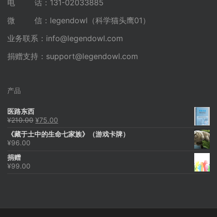
电 话：131-02033885
微 信：legendowl（科学猫头鹰01）
业务联系：
info@legendowl.com
捐赠支持：
support@legendowl.com
产品
医路东西
原
当
¥
210.00
¥
75.00
价
前
《藏于土中的生命七家族》（游戏卡牌）
为：
价
¥
96.00
¥210.00。
格
为：
捐赠
¥75.00。
¥
99.00