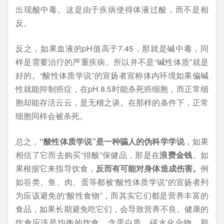
出现酸中毒。这是由于疾病使得体液过酸，而不是相
反。
反之，如果血液的pH值高于7.45，那就是碱中毒，同
样是需要治疗的严重疾病。所以并不是“碱性体质”就是
好的。“酸性体质学说”的宣扬者宣称体内环境如果偏碱
性就能抑制癌症，在pH 8.5时能杀死癌细胞，而正常细
胞却能存活云云，是无稽之谈。在那样的条件下，正常
细胞同样会被杀死。
总之，
“酸性体质学说”是一种骗人的伪科学学说
，如果
相信了它而去购买“排酸”保健品，那是在
浪费金钱
。如
果根据它来指导饮食，
反而有可能对身体造成伤害。
例
如谷类、鱼、肉、蛋等都被“酸性体质学说”的宣扬者列
为应该避免的“酸性食物”，而其实它们都是营养丰富的
食品，如果长期避免吃它们，会导致营养不良。健康的
饮食应该是均衡的饮食，含蛋白质、碳水化合物、脂