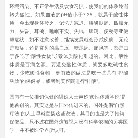
环境污染、不正常生活及饮食习惯，使我们的体质逐渐
转为酸性。如果血液的pH值小于7.35，就属于酸性体
质，会出现身体疲乏、记忆力减退、腰酸腿痛、四肢无
力、头昏、耳鸣、睡眠不实、失眠、腹泻、便秘等亚健
康症状，如不注意改善，继续发展就会形成疾病，无论
是癌症，还是常见的高血压、糖尿病、痛风等，都是由
于多吃了“酸性食物”导致体质酸化引起的。因此，酸性
体质是百病之源。要避免酸性体质，就要多吃碱性食
物，少吃酸性食物，更有效的做法是吃一些具有“排酸
功效”的保健品，或者到美容院进行“排酸”。
国内有一位推销保健的梁姓人士声称“酸性体质学说”是
他首创的。其实这是从国外传进来的。国外提倡“自然
疗法”的人士早就宣扬这些说法，其目的也是为了推销
保健品。只不过在国外这被视为没有科学依据的另类医
学，并不被医学界所认可。