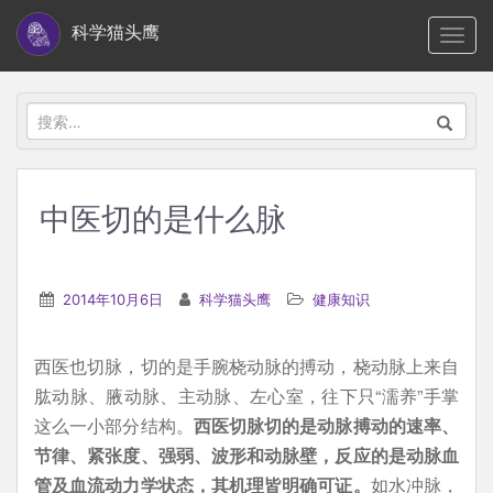
S
科学猫头鹰
TOGG
k
i
p
搜
t
索：
o
m
中医切的是什么脉
a
i
n
2014年10月6日
科学猫头鹰
健康知识
c
o
西医也切脉，切的是手腕桡动脉的搏动，桡动脉上来自
n
肱动脉、腋动脉、主动脉、左心室，往下只“濡养”手掌
t
这么一小部分结构。
西医切脉切的是动脉搏动的速率、
e
节律、紧张度、强弱、波形和动脉壁，反应的是动脉血
n
管及血流动力学状态，其机理皆明确可证。
如水冲脉，
t