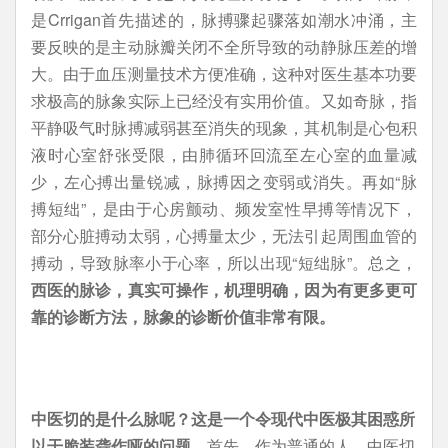
是Crrigan首先描述的，脉搏骤起骤落如潮水冲涌，主
要反映的是主动脉瓣关闭不全所导致的动静脉压差的增
大。由于血压测量技术方便准确，这种对医生基本功要
求极高的脉象实际上已经没有实用价值。又如奇脉，指
平静吸气时脉搏减弱甚至消失的现象，其机制是心包积
液时心室舒张受限，由肺循环回流至左心室的血量减
少，左心搏出量锐减，脉搏因之变弱或消失。再如“脉
搏短绌”，是由于心房颤动、频发室性早搏等情况下，
部分心脏搏动太弱，心搏量太少，无法引起周围血管的
搏动，导致脉率小于心率，所以出现“短绌脉”。总之，
西医的脉诊，真实可操作，机理明确，因为有更多更可
靠的诊断方法，脉象的诊断价值非常有限。
中医切的是什么脉呢？这是一个令现代中医极其困惑所
以干脆装聋作哑的问题。
首先，作为普通的人，中医切