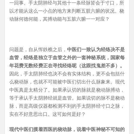
一回事。手太阴肺经与其他十一条经脉皆会于寸口，所
以才能从这么一小点的地方来判断五脏六腑的状况。桡
动脉何德何能，其搏动能与五脏六腑一一对应？
问题是，自从恽鉄樵之后，
中医们一致认为经络决不是
血管，经络是独立于血管之外的一套神秘系统，国家每
年花费无数经费正在寻找经络呢（这跟找鬼差不多）。
因此，手太阴肺经也决不会有实体结构，更不会包括什
么桡动脉，也就不可能被中医们切出什么脉象来。现代
中医真是太精分了。如果承认切的脉就是桡动脉搏动，
等于承认手太阴肺经就是血管。如果说切的脉不是桡动
脉，而是高级仪器都检测不到的手太阴肺经寸口之脉，
实在不好意思出口。这可如何是好？
现代中医们摸着西医的桡动脉，说着中医神秘不可知的