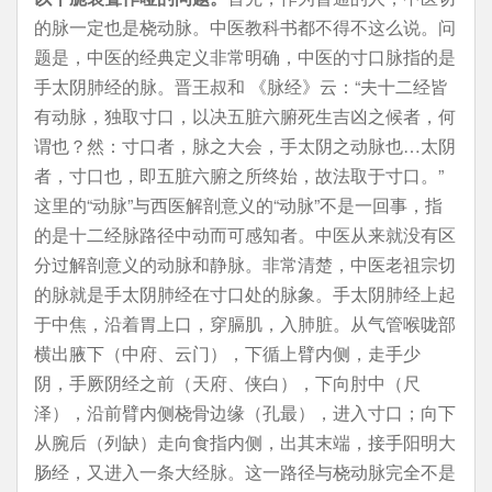
的脉一定也是桡动脉。中医教科书都不得不这么说。问
题是，中医的经典定义非常明确，中医的寸口脉指的是
手太阴肺经的脉。晋王叔和 《脉经》云：“夫十二经皆
有动脉，独取寸口，以决五脏六腑死生吉凶之候者，何
谓也？然：寸口者，脉之大会，手太阴之动脉也…太阴
者，寸口也，即五脏六腑之所终始，故法取于寸口。”
这里的“动脉”与西医解剖意义的“动脉”不是一回事，指
的是十二经脉路径中动而可感知者。中医从来就没有区
分过解剖意义的动脉和静脉。非常清楚，中医老祖宗切
的脉就是手太阴肺经在寸口处的脉象。手太阴肺经上起
于中焦，沿着胃上口，穿膈肌，入肺脏。从气管喉咙部
横出腋下（中府、云门），下循上臂内侧，走手少
阴，手厥阴经之前（天府、侠白），下向肘中（尺
泽），沿前臂内侧桡骨边缘（孔最），进入寸口；向下
从腕后（列缺）走向食指内侧，出其末端，接手阳明大
肠经，又进入一条大经脉。这一路径与桡动脉完全不是