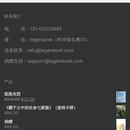
联系我们
电 话：131-02033885
微 信：legendowl（科学猫头鹰01）
业务联系：
info@legendowl.com
捐赠支持：
support@legendowl.com
产品
医路东西
原
当
¥
210.00
¥
75.00
价
前
《藏于土中的生命七家族》（游戏卡牌）
为：
价
¥
96.00
¥210.00。
格
为：
捐赠
¥75.00。
¥
99.00