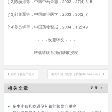
[12]陈丽娜等，中国中药杂志，2002，27(4):315
[13]郭集军等，中国职业医学，2003，30(2):7
[14]姜良铎等，中国药物警戒，2004，1(2):49
～～～欢迎转发～～～
！！！转载请联系我们获取授权！！！
文
假如你要生产假药
补充和替代医学（来自MedlinePlus）
章
导
相关文章
更多 »
航
多生小孩和吃避孕药都能预防卵巢癌