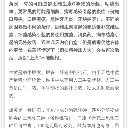
角炎，有的可能是缺乏维生素C导致的牙龈、粘膜出
血，更常见的可能是细菌、病毒感染引起的炎症（例如
口腔炎、口腔溃疡、急性牙周炎、牙龈炎等）。不同的
病因要做不同的治疗。缺维生素引起的要适量补充维生
素，细菌感染引起的要使用抗菌、消炎药。病毒感染引
起的无特效药，通常几天内会自愈，但是病毒仍然在体
内潜伏，在某些情况下（例如精神压力大）会被再次激
活，所以“上火”不能断根。
牛黄是病牛胆囊、胆管、肝管中的结石。由于天然牛黄
产量稀少而珍贵，许多中成药用人工牛黄代替。人工牛
黄是由牛、猪、羊等动物的胆汁提取，经人工制造而成
的。
雄黄是一种矿石，其化学成分为硫化砷，遇热分解变成
剧毒的三氧化二砷（俗称砒霜），口服10毫克三氧化二
砷即可中毒，100毫克即可致死。雄黄本身也有毒，虽