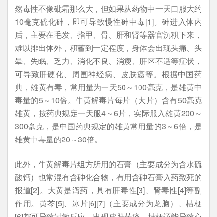
然毒性不像砒霜那么大，但如果从药物中一天口服大约
10毫克硫化砷，即可导致慢性砷中毒[1]。砷进入体内
后，主要在毛发、指甲、骨、肝和肾等器官沉积下来，
难以排出体外，积蓄到一定程度，身体会出现头痛、头
晕、失眠、乏力、消化不良、消瘦、肝区不适等症状，
可导致肝硬化、周围神经病、皮肤癌等。根据中国药
典，雄黄有毒，常用量为一天50～100毫克，是雄黄中
毒量的5～10倍。牛黄解毒片每片（大片）含有50毫克
雄黄，按药典规定一天服4～6片，实际服入雄黄200～
300毫克，是中国药典规定的雄黄常用量的3～6倍，是
雄黄中毒量的20～30倍。
此外，牛黄解毒片组方所用的石膏（主要成分为含水硫
酸钙）也常混有含砷化合物，有用含砷石膏入药致死的
报道[2]。大黄是泻药，具有肝毒性[3]、肾毒性[4]等副
作用。黄芩[5]、冰片[6][7]（主要成分为龙脑）、桔梗
[6]都可导致过敏反应，出现皮肤药疹。桔梗还能导致心