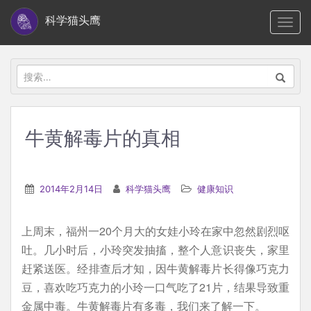
S
科学猫头鹰
TOGG
k
i
p
搜
t
索：
o
m
牛黄解毒片的真相
a
i
n
2014年2月14日
科学猫头鹰
健康知识
c
o
上周末，福州一20个月大的女娃小玲在家中忽然剧烈呕
n
吐。几小时后，小玲突发抽搐，整个人意识丧失，家里
t
赶紧送医。经排查后才知，因牛黄解毒片长得像巧克力
e
豆，喜欢吃巧克力的小玲一口气吃了21片，结果导致重
n
金属中毒。牛黄解毒片有多毒，我们来了解一下。
t