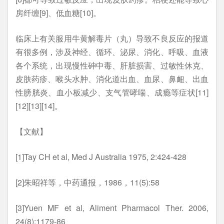
房纤缠[9]、低血糖[10]。
临床上有关服用牛黄解毒片（丸）导致不良反应的报道
有很多例，涉及神经、循环、泌尿、消化、呼吸、血液
各个系统，出现慢性砷中毒、肝脏损害、过敏性休克、
皮肤药疹、喉头水肿、消化道出血、血尿、鼻衄、出血
性膀胱炎、血小板减少、支气管哮喘、成瘾等症状[11]
[12][13][14]。
【文献】
[1]Tay CH et al, Med J Australia 1975, 2:424-428
[2]朱昭祥等，中药通报，1986，11(5):58
[3]Yuen MF et al, Aliment Pharmacol Ther. 2006,
24(8):1179-86