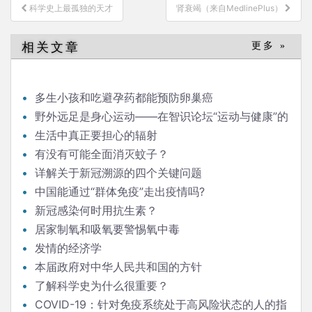
文
科学史上最孤独的天才
肾衰竭（来自MedlinePlus）
章
导
相关文章
更多 »
航
多生小孩和吃避孕药都能预防卵巢癌
野外远足是身心运动——在智识论坛“运动与健康”的
发言
生活中真正要担心的辐射
有没有可能全面消灭蚊子？
详解关于新冠溯源的四个关键问题
中国能通过“群体免疫”走出疫情吗?
新冠感染何时用抗生素？
居家制氧和吸氧要警惕氧中毒
发情的经济学
本届政府对中华人民共和国的方针
了解科学史为什么很重要？
COVID-19：针对免疫系统处于高风险状态的人的指