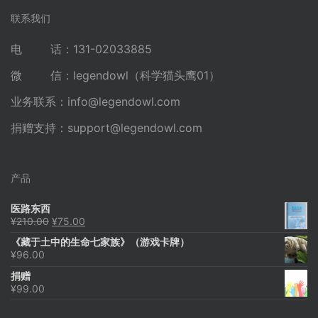
联系我们
电 话：131-02033885
微 信：legendowl（科学猫头鹰01）
业务联系：
info@legendowl.com
捐赠支持：
support@legendowl.com
产品
医路东西
原
当
¥
210.00
¥
75.00
价
前
《藏于土中的生命七家族》（游戏卡牌）
为：
价
¥
96.00
¥210.00。
格
为：
捐赠
¥75.00。
¥
99.00