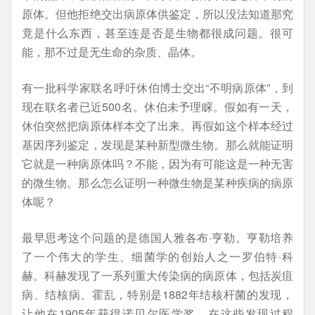
原体。但他拒绝交出病原体供鉴定，所以没法知道那究
竟是什么东西，甚至连是否是生物都很成问题。很可
能，那不过是无生命的杂质、晶体。
有一批科学家联名呼吁休伯博士交出“不明病原体”，到
现在联名者已近500名。休伯未予理睬。假如有一天，
休伯突然把病原体样本交了出来。再假如这个样本经过
基因序列鉴定，发现是某种新型微生物。那么就能证明
它就是一种病原体吗？不能，因为有可能这是一种无害
的微生物。那么怎么证明一种微生物是某种疾病的病原
体呢？
最早思考这个问题的是德国人雅各布·亨勒。亨勒培养
了一个伟大的学生、细菌学的创始人之一罗伯特·科
赫。科赫发现了一系列重大传染病的病原体，包括炭疽
病、结核病、霍乱，特别是1882年结核杆菌的发现，
让他在1905年获得诺贝尔医学奖。在这些发现过程