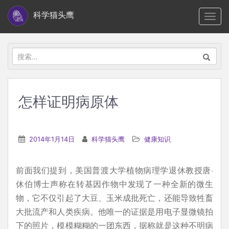
S
科学猫头鹰
TOGG
k
i
p
搜
t
索：
o
m
怎样证明病原体
a
i
n
2014年1月14日
科学猫头鹰
健康知识
c
o
前面我们提到，美国普渡大学植物病理学退休教授唐·
n
休伯博士声称在转基因作物中发现了一种全新的微生
t
物，它不仅引起了大豆、玉米成批死亡，还能导致牲畜
e
大批流产和人类疾病。他唯一的证据是用电子显微镜拍
n
下的照片，模模糊糊的一团东西，据称就是这种不明病
t