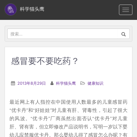
S
科学猫头鹰
TOGG
k
i
p
搜
t
索：
o
m
感冒要不要吃药？
a
i
n
2013年8月29日
科学猫头鹰
健康知识
c
o
最近网上有人指控在中国使用人数最多的儿童感冒药
n
“优卡丹”和“好娃娃”对儿童有肝、肾毒性，引起了很大
t
的风波。“优卡丹”厂商虽然出面否认“优卡丹”对儿童
e
肝、肾有害，但立即修改产品说明书，写明一岁以下婴
n
幼儿应禁服优卡丹。那么婴幼儿得了感冒怎么办呢？有
t