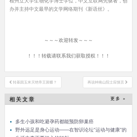
根州立大学生物化学博士学位，中文互联网先驱者，创
办并主持中文最早的文学网络期刊《新语丝》。
～～～欢迎转发～～～
！！！转载请联系我们获取授权！！！
文
转基因玉米灭绝帝王斑蝶？
再说钟南山院士应慎言
章
导
相关文章
更多 »
航
多生小孩和吃避孕药都能预防卵巢癌
野外远足是身心运动——在智识论坛“运动与健康”的