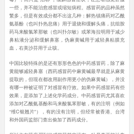
一些，并不能治愈感冒或缩短病程。感冒药的品种虽然
繁多，但是有效成分都不出这几种：解热镇痛药对乙酰
氨基酚（也叫扑热息痛）用于退烧和缓解头痛，抗组胺
药马来酸氯苯那敏（也叫扑尔敏）或苯海拉明用于减少
鼻粘液分泌和缓解鼻塞，伪麻黄碱用于减轻鼻粘膜充
血，右美沙芬用于止咳。
中国比较特殊的是还有形形色色的中药感冒药，除了麻
黄能够减轻鼻塞（西药感冒药中麻黄碱最早就是从麻黄
提取的，但现在都改用副作用更小的伪麻黄碱），并没
有哪一种被证明了对感冒有疗效。如果中药感冒药有些
效果，是添加了上述化学药成分。中药感冒药尤其喜欢
添加对乙酰氨基酚和马来酸氯苯那敏，有的注明（例如
“维C银翘片”），有的没有注明，但经常被香港、台湾
和外国药监部门查出偷加了西药成分。