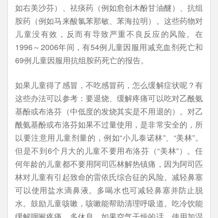
如右美沙芬）、祛痰药（例如愈创木酚甘油醚）、抗组
胺药（例如马来酸氯苯那敏、苯海拉明）。这些药物对
儿童没有效，反而有导致严重不良反应的风险。在
1996～2006年间，有54例儿童因服用减充血剂死亡和
69例儿童因服用抗组胺药死亡的报告。
如果儿童得了感冒，不吃感冒药，怎么缓解症状呢？有
这些办法可以参考：要退烧、缓解疼痛可以吃对乙酰氨
基酚或布洛芬（中低度的发烧其实是不用退的）。对乙
酰氨基酚或布洛芬如果不过量使用，是非常安全的，所
以要注意用儿童剂量的，例如“小儿泰诺林”、“美林”。
但是不到6个月大的儿童不要用布洛芬（“美林”）。任
何年龄的儿童都不要用阿司匹林解热镇痛，因为阿司匹
林对儿童有引起致命的雷依氏综合征的风险。减轻鼻塞
可以使用盐水滴鼻液。多喝水也可减轻鼻塞并防止脱
水。鼓励儿童咳嗽，咳嗽能帮助清理呼吸道。吃冷饮能
缓解咽喉疼痛。多休息。如果空气干燥的话，使用加湿