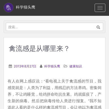
S
科学猫头鹰
TOGG
k
i
p
搜
t
索：
o
m
禽流感是从哪里来？
a
i
n
2013年8月27日
科学猫头鹰
健康知识
c
o
有人在网上感叹说：“看电视上关于禽流感的节目，我
n
感觉就是：人类为了利益，用残忍的方法养鸡。密集饲
t
养，不让鸡睡觉，给鸡拼命吃抗生素。鸡就瘟疫了，产
e
生新的病毒。然后把病毒传给人类进行报复。”我不知
n
道此人看的是什么样的禽流感节目，会让他以为禽流感
t