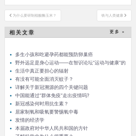
文
为什么要研制植酸酶玉米？
铁与人类健康
章
导
相关文章
更多 »
航
多生小孩和吃避孕药都能预防卵巢癌
野外远足是身心运动——在智识论坛“运动与健康”的
发言
生活中真正要担心的辐射
有没有可能全面消灭蚊子？
详解关于新冠溯源的四个关键问题
中国能通过“群体免疫”走出疫情吗?
新冠感染何时用抗生素？
居家制氧和吸氧要警惕氧中毒
发情的经济学
本届政府对中华人民共和国的方针