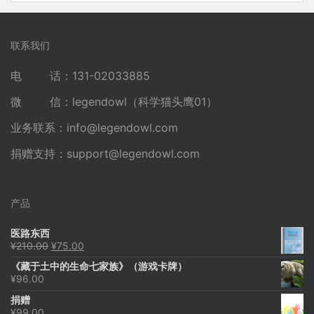
联系我们
电 话：131-02033885
微 信：legendowl（科学猫头鹰01）
业务联系：
info@legendowl.com
捐赠支持：
support@legendowl.com
产品
医路东西
原
当
¥
210.00
¥
75.00
价
前
《藏于土中的生命七家族》（游戏卡牌）
为：
价
¥
96.00
¥210.00。
格
为：
捐赠
¥75.00。
¥
99.00