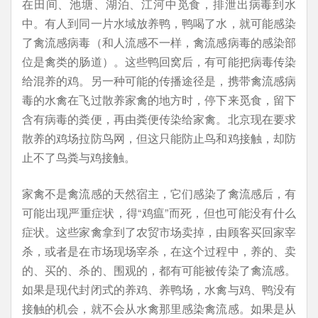
在田间、池塘、湖泊、江河中觅食，排泄出病毒到水
中。有人到同一片水域放养鸭，鸭喝了水，就可能感染
了禽流感病毒（和人流感不一样，禽流感病毒的感染部
位是禽类的肠道）。这些鸭回窝后，有可能把病毒传染
给混养的鸡。另一种可能的传播途径是，携带禽流感病
毒的水禽在飞过散养家禽的地方时，停下来觅食，留下
含有病毒的粪便，再由粪便传染给家禽。北京现在要求
散养的鸡场拉防鸟网，但这只能防止鸟和鸡接触，却防
止不了鸟粪与鸡接触。
家禽不是禽流感的天然宿主，它们感染了禽流感后，有
可能出现严重症状，得“鸡瘟”而死，但也可能没有什么
症状。这些家禽拿到了农贸市场卖掉，由顾客买回家宰
杀，或者是在市场现场宰杀，在这个过程中，养的、卖
的、买的、杀的、围观的，都有可能被传染了禽流感。
如果是现代封闭式的养鸡、养鸭场，水禽与鸡、鸭没有
接触的机会，就不会从水禽那里感染禽流感。如果是从