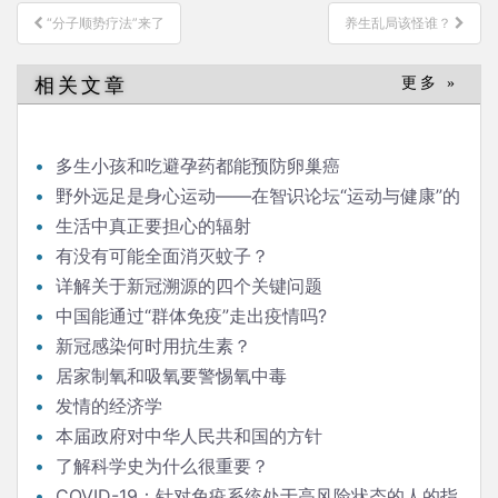
文
“分子顺势疗法”来了
养生乱局该怪谁？
章
导
相关文章
更多 »
航
多生小孩和吃避孕药都能预防卵巢癌
野外远足是身心运动——在智识论坛“运动与健康”的
发言
生活中真正要担心的辐射
有没有可能全面消灭蚊子？
详解关于新冠溯源的四个关键问题
中国能通过“群体免疫”走出疫情吗?
新冠感染何时用抗生素？
居家制氧和吸氧要警惕氧中毒
发情的经济学
本届政府对中华人民共和国的方针
了解科学史为什么很重要？
COVID-19：针对免疫系统处于高风险状态的人的指