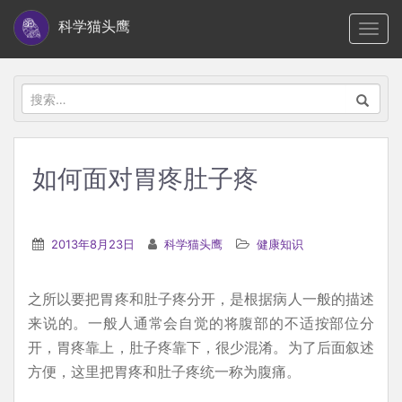
S
科学猫头鹰
TOGG
k
i
p
搜
t
索：
o
m
如何面对胃疼肚子疼
a
i
n
2013年8月23日
科学猫头鹰
健康知识
c
o
之所以要把胃疼和肚子疼分开，是根据病人一般的描述
n
来说的。一般人通常会自觉的将腹部的不适按部位分
t
开，胃疼靠上，肚子疼靠下，很少混淆。为了后面叙述
e
方便，这里把胃疼和肚子疼统一称为腹痛。
n
t