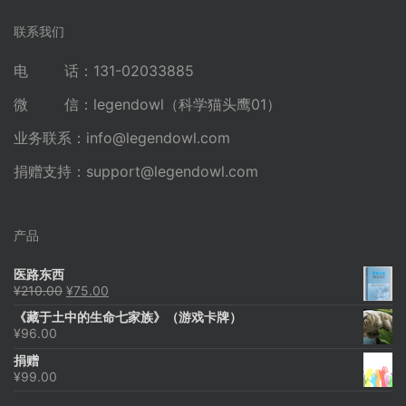
联系我们
电 话：131-02033885
微 信：legendowl（科学猫头鹰01）
业务联系：
info@legendowl.com
捐赠支持：
support@legendowl.com
产品
医路东西
原
当
¥
210.00
¥
75.00
价
前
《藏于土中的生命七家族》（游戏卡牌）
为：
价
¥
96.00
¥210.00。
格
为：
捐赠
¥75.00。
¥
99.00