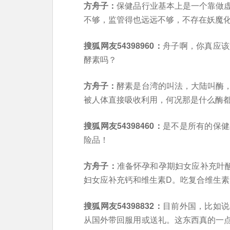
方舟子：
保健品行业基本上是一个靠做
不够，监管得也远远不够，不存在妖魔
搜狐网友54398960：
舟子啊，你真应该
酵素吗？
方舟子：
酵素是台湾的叫法，大陆叫酶
被人体直接吸收利用，何况那是什么酶
搜狐网友54398460：
是不是所有的保健
险品！
方舟子：
准备怀孕和孕期妇女应补充叶
妇女应补充钙和维生素D。吃复合维生
搜狐网友54398832：
目前外国，比如说
从国外带回服用或送礼。这东西真的一