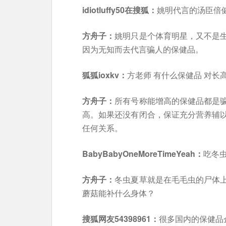
idiotluffy50在搜狐：
姚明代言的汤臣倍
方舟子：
姚明只是个体育明星，又不是
因为无知而去代言骗人的保健品。
狐狐ioxkv：
方老师 有什么保健品 对长
方舟子：
所有号称能增高的保健品都是
高。如果还没有闭合，保证充分营养辅
任何关系。
BabyBabyOneMoreTimeYeah：
吃冬
方舟子：
冬虫夏草就是在毛毛虫的尸体
蘑菇能补什么身体？
搜狐网友54398961：
很多国内的保健品