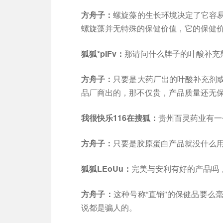
方舟子：
螺旋藻的生长环境决定了它容
螺旋藻并无特殊的保健价值，它的保健
狐狐*pIFv：
那请问什么牌子的叶酸补充
方舟子：
只要是大药厂出的叶酸补充剂
品厂商出的，那不仅贵，产品质量还无
我很快乐116在搜狐：
贵州百灵药业有一
方舟子：
只要是胶原蛋白产品就没什么
狐狐LEoUu：
完美与安利有好的产品吗
方舟子：
这种号称“直销”的保健品要么
说都是骗人的。