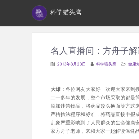
S
科学猫头鹰
k
i
p
t
o
名人直播间：方舟子解
m
a
2013年8月23日
科学猫头鹰
健康
i
n
c
大雄：
各位网友大家好，欢迎大家来到
o
二十多年的发展，整个市场采取的都是
n
添加违禁物品，将药品改头换面等方式
t
严格执法程序和标准，将药品直接申报
e
乱象严重影响到了人民群众的生命健康
n
家方舟子老师，来和大家一起解读保健
t