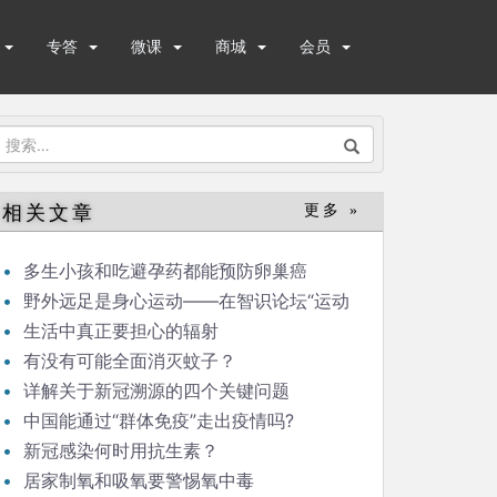
专答
微课
商城
会员
搜
索：
相关文章
更多 »
多生小孩和吃避孕药都能预防卵巢癌
野外远足是身心运动——在智识论坛“运动
与健康”的发言
生活中真正要担心的辐射
有没有可能全面消灭蚊子？
详解关于新冠溯源的四个关键问题
中国能通过“群体免疫”走出疫情吗?
新冠感染何时用抗生素？
居家制氧和吸氧要警惕氧中毒