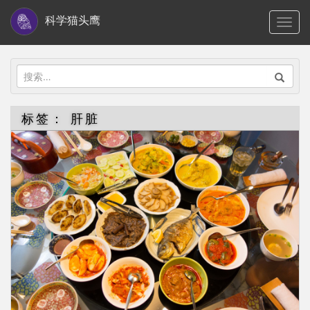
S
科学猫头鹰
TOGG
k
i
p
搜
t
索：
o
标签：
肝脏
m
a
i
n
c
o
n
t
e
n
t