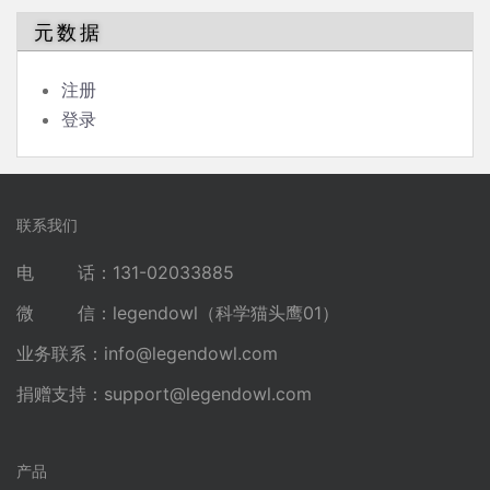
元数据
注册
登录
联系我们
电 话：131-02033885
微 信：legendowl（科学猫头鹰01）
业务联系：
info@legendowl.com
捐赠支持：
support@legendowl.com
产品