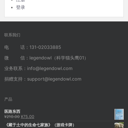
登录
联系我们
电 话：131-02033885
微 信：legendowl（科学猫头鹰01）
业务联系：
info@legendowl.com
捐赠支持：
support@legendowl.com
产品
医路东西
原
当
¥
210.00
¥
75.00
价
前
《藏于土中的生命七家族》（游戏卡牌）
为：
价