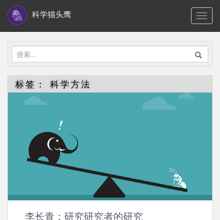
S
科学猫头鹰
TOGG
k
i
p
搜
t
索：
o
标签：
科学方法
m
a
i
n
c
o
n
t
e
n
李长青：研究研究者的研究
t