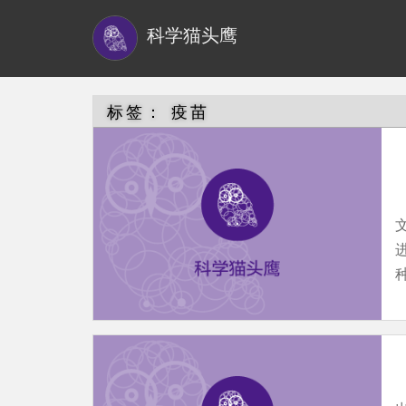
S
科学猫头鹰
k
i
p
t
标签：
疫苗
o
m
a
i
n
c
种
o
n
t
e
n
t