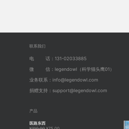
联系我们
电 话：131-02033885
微 信：legendowl（科学猫头鹰01）
业务联系：
info@legendowl.com
捐赠支持：
support@legendowl.com
产品
医路东西
原
当
¥
210.00
¥
75.00