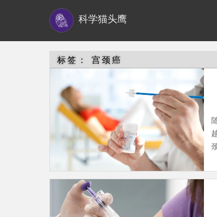
S
科学猫头鹰
k
i
p
t
标签：
宫颈癌
o
m
a
i
n
c
颈
o
n
t
e
n
t