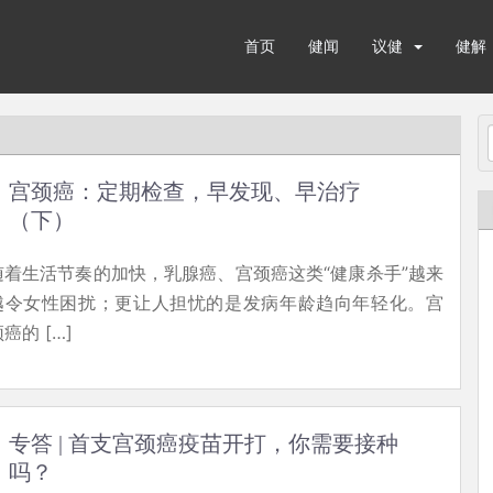
首页
健闻
议健
健解
宫颈癌：定期检查，早发现、早治疗
（下）
随着生活节奏的加快，乳腺癌、宫颈癌这类“健康杀手”越来
越令女性困扰；更让人担忧的是发病年龄趋向年轻化。宫
癌的 […]
专答 | 首支宫颈癌疫苗开打，你需要接种
吗？