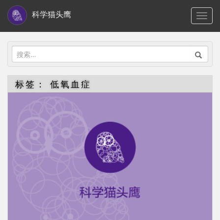
S
科学猫头鹰
TOGG
k
i
p
搜
t
索：
o
标签：
低氧血症
m
a
i
n
c
o
n
t
e
n
t