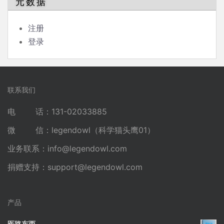
元数据
注册
登录
联系我们
电 话：131-02033885
微 信：legendowl（科学猫头鹰01）
业务联系：
info@legendowl.com
捐赠支持：
support@legendowl.com
产品
医路东西